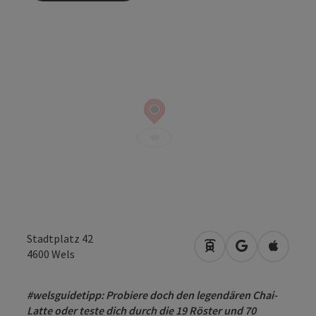
Stadtplatz 42
Anreise mit öffentli
in Google Map
in Apple
4600
Wels
#welsguidetipp: Probiere doch den legendären Chai-
Latte oder teste dich durch die 19 Röster und 70