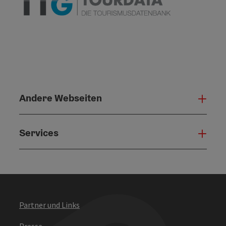
Andere Webseiten
Ande
Services
Serv
Partner und Links
Presse