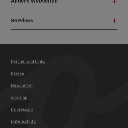
Andere Webseiten
Ande
Services
Serv
Partner und Links
Presse
Newsletter
Sitemap
Impressum
Datenschutz