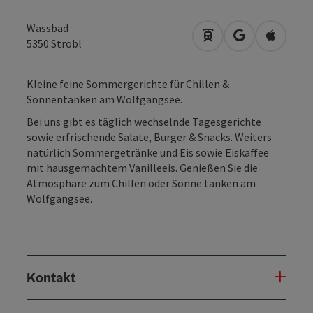
Wassbad
Anreise mit öffentli
in Google Map
in Apple
5350
Strobl
Kleine feine Sommergerichte für Chillen &
Sonnentanken am Wolfgangsee.
Bei uns gibt es täglich wechselnde Tagesgerichte
sowie erfrischende Salate, Burger & Snacks. Weiters
natürlich Sommergetränke und Eis sowie Eiskaffee
mit hausgemachtem Vanilleeis. Genießen Sie die
Atmosphäre zum Chillen oder Sonne tanken am
Wolfgangsee.
Kontakt