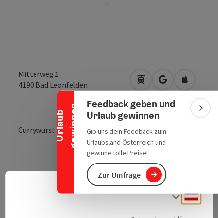
Banner einklappen
Mitterweg 1
Anreise mit öffentlic
in Google Maps
in Apple 
4190
Bad Leonfelden
Feedback geben und
n
Bann
Urlaub gewinnen
U
r
l
a
u
b
g
e
w
i
n
n
e
Currywurst - Burger - Bosner
Gib uns dein Feedback zum
Urlaubsland Österreich und
gewinne tolle Preise!
Zur Umfrage
Kontakt
Deuts
Sprach