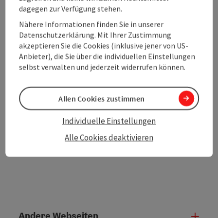
dagegen zur Verfügung stehen.
Nähere Informationen finden Sie in unserer
Beitrag merken
Beitrag drucken
Datenschutzerklärung. Mit Ihrer Zustimmung
akzeptieren Sie die Cookies (inklusive jener von US-
zum Merkzettel
In der Nähe
Anbieter), die Sie über die individuellen Einstellungen
selbst verwalten und jederzeit widerrufen können.
PDF erstellen
Allen Cookies zustimmen
powered by
TOURDATA
Änderung vorschlagen
Individuelle Einstellungen
Alle Cookies deaktivieren
Andere Webseiten
Ande