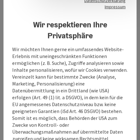
Öffnungszeiten
Datenschutzerklärung
Impressum
Küche
Wir respektieren Ihre
Privatsphäre
Ausstattung
Wir möchten Ihnen gerne ein umfassendes Website-
Erlebnis mit uneingeschränkten Funktionen
Preise
ermöglichen (z. B. Suche), Zugriffe analysieren sowie
Inhalte personalisieren, wofür wir Cookies verwenden.
Vereinzelt kann für bestimmte Zwecke (Analyse,
Anreise/Lage
Marketing, Personalisierung) eine
Datenübermittlung in ein Drittland (wie USA)
erfolgen (Art. 49 (1) lit. a DSGVO), in dem kein für die
Eignung
EU angemessenes Datenschutzniveau bzw. keine
geeigneten Garantien (iSd Art. 46 DSGVO) bestehen.
Somit ist es möglich, dass Behörden der USA zum
Barrierefreiheit
Zwecke von Kontroll- oder
Überwachungsmaßnahmen auf übermittelte Daten
zugreifen und keine wirksamen Rechtsmittel