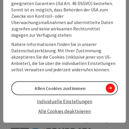
geeigneten Garantien (iSd Art. 46 DSGVO) bestehen.
Anreise/Lage
Somit ist es möglich, dass Behörden der USA zum
Zwecke von Kontroll- oder
Eignung
Überwachungsmaßnahmen auf übermittelte Daten
zugreifen und keine wirksamen Rechtsmittel
dagegen zur Verfügung stehen.
Barrierefreiheit
Nähere Informationen finden Sie in unserer
Datenschutzerklärung. Mit Ihrer Zustimmung
akzeptieren Sie die Cookies (inklusive jener von US-
Anbieter), die Sie über die individuellen Einstellungen
selbst verwalten und jederzeit widerrufen können.
Beitrag merken
Beitrag drucken
Allen Cookies zustimmen
zum Merkzettel
In der Nähe
Individuelle Einstellungen
PDF erstellen
Alle Cookies deaktivieren
powered by
TOURDATA
Änderung vorschlagen