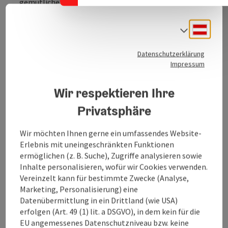
gemütlichen Terrasse. Alpiner Streetfood Style vor
traumhafter Kulisse.
Deuts
Sprach
Datenschutzerklärung
Impressum
Kontakt
Wir respektieren Ihre
Öffnungszeiten
Privatsphäre
Wir möchten Ihnen gerne ein umfassendes Website-
Küche
Erlebnis mit uneingeschränkten Funktionen
ermöglichen (z. B. Suche), Zugriffe analysieren sowie
Inhalte personalisieren, wofür wir Cookies verwenden.
Ausstattung
Vereinzelt kann für bestimmte Zwecke (Analyse,
Marketing, Personalisierung) eine
Datenübermittlung in ein Drittland (wie USA)
Preise
erfolgen (Art. 49 (1) lit. a DSGVO), in dem kein für die
EU angemessenes Datenschutzniveau bzw. keine