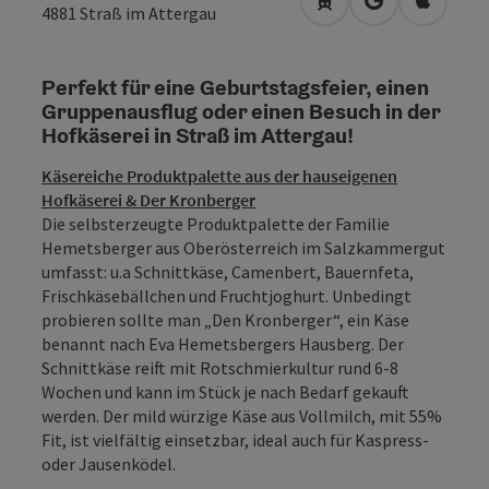
Anreise mit öffentli
in Google Map
in Apple
4881
Straß im Attergau
Perfekt für eine Geburtstagsfeier, einen
Gruppenausflug oder einen Besuch in der
Hofkäserei in Straß im Attergau!
Käsereiche Produktpalette aus der hauseigenen
Hofkäserei & Der Kronberger
Die selbsterzeugte Produktpalette der Familie
Hemetsberger aus Oberösterreich im Salzkammergut
umfasst: u.a Schnittkäse, Camenbert, Bauernfeta,
Frischkäsebällchen und Fruchtjoghurt. Unbedingt
probieren sollte man „Den Kronberger“, ein Käse
benannt nach Eva Hemetsbergers Hausberg. Der
Schnittkäse reift mit Rotschmierkultur rund 6-8
Wochen und kann im Stück je nach Bedarf gekauft
werden. Der mild würzige Käse aus Vollmilch, mit 55%
Fit, ist vielfältig einsetzbar, ideal auch für Kaspress-
oder Jausenködel.