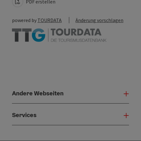
PDF erstellen
powered by
TOURDATA
Änderung vorschlagen
Andere Webseiten
Ande
Services
Serv