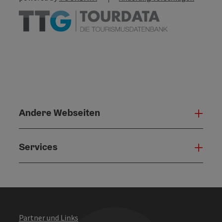
Andere Webseiten
Ande
Services
Serv
Partner und Links