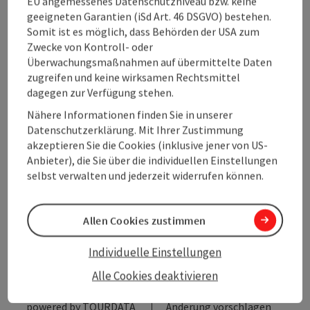
EU angemessenes Datenschutzniveau bzw. keine
geeigneten Garantien (iSd Art. 46 DSGVO) bestehen.
Eignung
Somit ist es möglich, dass Behörden der USA zum
Zwecke von Kontroll- oder
Überwachungsmaßnahmen auf übermittelte Daten
Barrierefreiheit
zugreifen und keine wirksamen Rechtsmittel
dagegen zur Verfügung stehen.
Meine Betriebe
Nähere Informationen finden Sie in unserer
Datenschutzerklärung. Mit Ihrer Zustimmung
akzeptieren Sie die Cookies (inklusive jener von US-
Anbieter), die Sie über die individuellen Einstellungen
selbst verwalten und jederzeit widerrufen können.
Beitrag merken
Beitrag drucken
Allen Cookies zustimmen
zum Merkzettel
In der Nähe
Individuelle Einstellungen
PDF erstellen
Alle Cookies deaktivieren
powered by
TOURDATA
Änderung vorschlagen