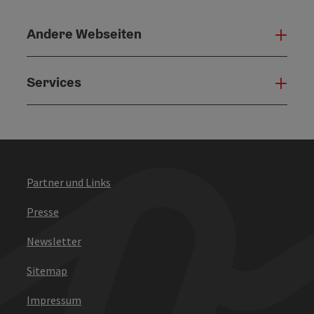
Andere Webseiten
Ande
Services
Serv
Partner und Links
Presse
Newsletter
Sitemap
Impressum