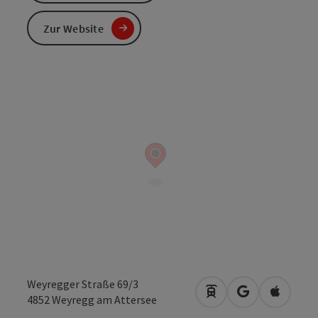
Zur Website
Weyregger Straße 69/3
Anreise mit öffentli
in Google Map
in Apple
4852
Weyregg am Attersee