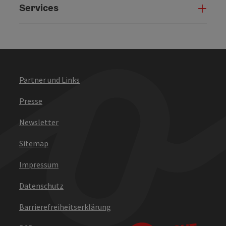
Services
Serv
Partner und Links
Presse
Newsletter
Sitemap
Impressum
Datenschutz
Barrierefreiheitserklärung