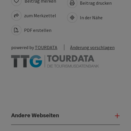
Beitrag merken
Beitrag drucken
zum Merkzettel
In der Nähe
PDF erstellen
powered by
TOURDATA
Änderung vorschlagen
Andere Webseiten
Ande