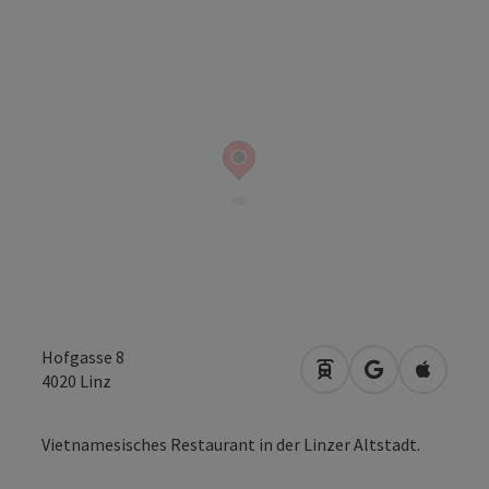
Hofgasse 8
Anreise mit öffentli
in Google Map
in Apple
4020
Linz
Vietnamesisches Restaurant in der Linzer Altstadt.