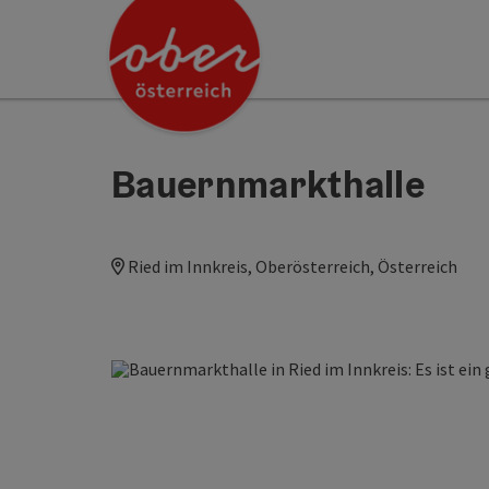
Accesskey
Accesskey
Accesskey
Accesskey
Accesskey
Accesskey
Accesskey
Accesskey
Zum Inhalt
Zur Navigation
Zum Seitenanfang
Zur Kontaktseite
Zur Suche
Zum Impressum
Zu den Hinweisen zur Bedienung der Website
Zur Startseite
[4]
[0]
[7]
[1]
[5]
[3]
[2]
[6]
Bauernmarkthalle
Ried im Innkreis, Oberösterreich, Österreich