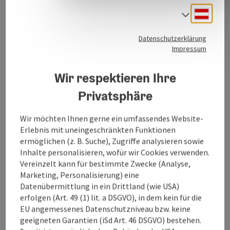
Deuts
Sprach
Datenschutzerklärung
Kontakt
Impressum
Wir respektieren Ihre
Öffnungszeiten
Privatsphäre
Anreise/Lage
Wir möchten Ihnen gerne ein umfassendes Website-
Erlebnis mit uneingeschränkten Funktionen
Ausstattung
ermöglichen (z. B. Suche), Zugriffe analysieren sowie
Inhalte personalisieren, wofür wir Cookies verwenden.
Vereinzelt kann für bestimmte Zwecke (Analyse,
Preise
Marketing, Personalisierung) eine
Datenübermittlung in ein Drittland (wie USA)
erfolgen (Art. 49 (1) lit. a DSGVO), in dem kein für die
Eignung
EU angemessenes Datenschutzniveau bzw. keine
geeigneten Garantien (iSd Art. 46 DSGVO) bestehen.