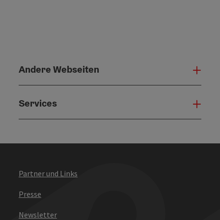
Andere Webseiten
Ande
Services
Serv
Partner und Links
Presse
Newsletter