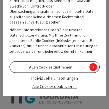
Somit ist es möglich, dass Behörden der USA zum
Barrierefreiheit
Zwecke von Kontroll- oder
Überwachungsmaßnahmen auf übermittelte Daten
zugreifen und keine wirksamen Rechtsmittel
Mehr Entdecken
dagegen zur Verfügung stehen.
Nähere Informationen finden Sie in unserer
Datenschutzerklärung. Mit Ihrer Zustimmung
akzeptieren Sie die Cookies (inklusive jener von US-
Anbieter), die Sie über die individuellen Einstellungen
Beitrag merken
Beitrag drucken
selbst verwalten und jederzeit widerrufen können.
zum Merkzettel
In der Nähe
Allen Cookies zustimmen
PDF erstellen
Individuelle Einstellungen
Alle Cookies deaktivieren
powered by
TOURDATA
Änderung vorschlagen