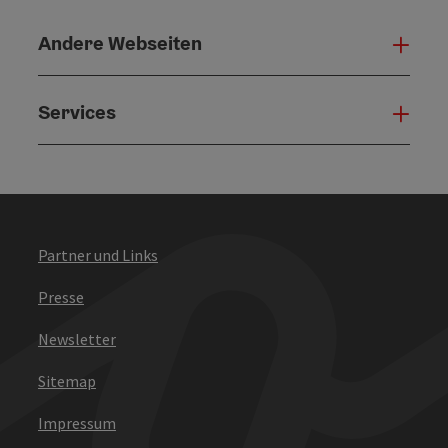
Andere Webseiten
Ande
Services
Serv
Partner und Links
Presse
Newsletter
Sitemap
Impressum