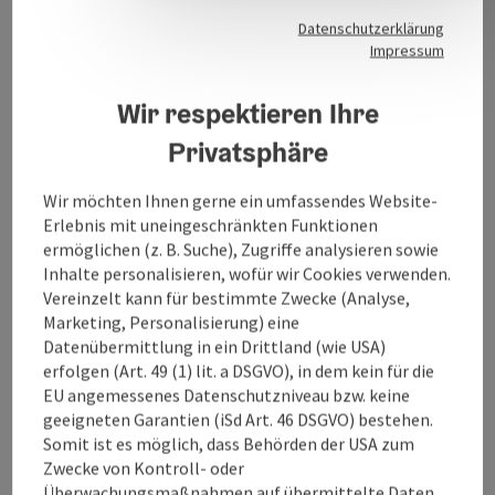
Der Stiftsgarten gliedert sich in einen englischen,
Datenschutzerklärung
barocken und in einen Steingarten und lädt zum
Impressum
Entspannen und Verweilen ein.
Wir respektieren Ihre
Privatsphäre
Kontakt
Wir möchten Ihnen gerne ein umfassendes Website-
Erlebnis mit uneingeschränkten Funktionen
ermöglichen (z. B. Suche), Zugriffe analysieren sowie
Öffnungszeiten
Inhalte personalisieren, wofür wir Cookies verwenden.
Vereinzelt kann für bestimmte Zwecke (Analyse,
Marketing, Personalisierung) eine
Anreise/Lage
Datenübermittlung in ein Drittland (wie USA)
erfolgen (Art. 49 (1) lit. a DSGVO), in dem kein für die
EU angemessenes Datenschutzniveau bzw. keine
Eignung
geeigneten Garantien (iSd Art. 46 DSGVO) bestehen.
Somit ist es möglich, dass Behörden der USA zum
Zwecke von Kontroll- oder
Barrierefreiheit
Überwachungsmaßnahmen auf übermittelte Daten