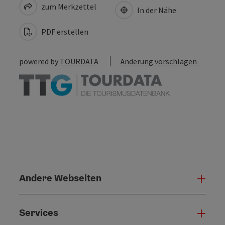
zum Merkzettel
In der Nähe
PDF erstellen
powered by
TOURDATA
Änderung vorschlagen
Andere Webseiten
Ande
Services
Serv