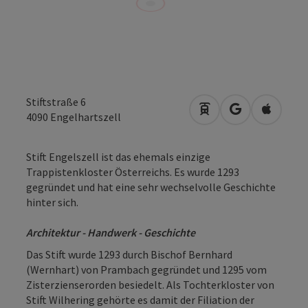
Stiftstraße 6
Anreise mit öffentli
in Google Map
in Apple
4090
Engelhartszell
Stift Engelszell ist das ehemals einzige
Trappistenkloster Österreichs. Es wurde 1293
gegründet und hat eine sehr wechselvolle Geschichte
hinter sich.
Architektur - Handwerk - Geschichte
Das Stift wurde 1293 durch Bischof Bernhard
(Wernhart) von Prambach gegründet und 1295 vom
Zisterzienserorden besiedelt. Als Tochterkloster von
Stift Wilhering gehörte es damit der Filiation der