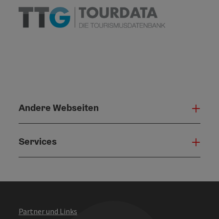
Andere Webseiten
Ande
Services
Serv
Partner und Links