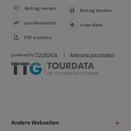
Beitrag merken
Beitrag drucken
zum Merkzettel
In der Nähe
PDF erstellen
powered by
TOURDATA
Änderung vorschlagen
Andere Webseiten
Ande