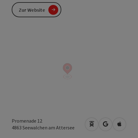
Zur Website
Promenade 12
Anreise mit öffentli
in Google Map
in Apple
4863
Seewalchen am Attersee