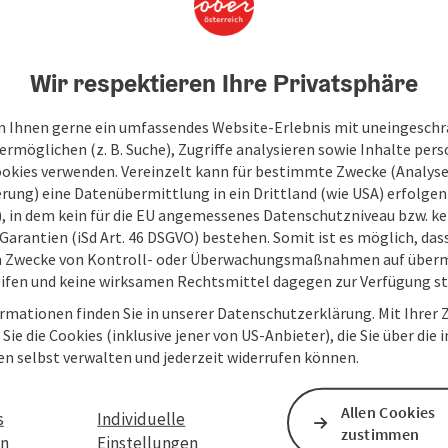
Wir respektieren Ihre Privatsphäre
 Ihnen gerne ein umfassendes Website-Erlebnis mit uneingesch
rmöglichen (z. B. Suche), Zugriffe analysieren sowie Inhalte pers
ookies verwenden. Vereinzelt kann für bestimmte Zwecke (Analyse
rung) eine Datenübermittlung in ein Drittland (wie USA) erfolgen (
O), in dem kein für die EU angemessenes Datenschutzniveau bzw. ke
Garantien (iSd Art. 46 DSGVO) bestehen. Somit ist es möglich, da
m Zwecke von Kontroll- oder Überwachungsmaßnahmen auf überm
ifen und keine wirksamen Rechtsmittel dagegen zur Verfügung s
rmationen finden Sie in unserer Datenschutzerklärung. Mit Ihre
Sie die Cookies (inklusive jener von US-Anbieter), die Sie über die 
en selbst verwalten und jederzeit widerrufen können.
Allen Cookies
s
Individuelle
zustimmen
en
Einstellungen