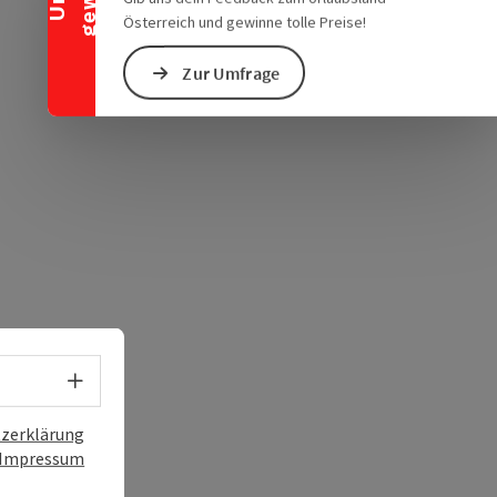
Österreich und gewinne tolle Preise!
chen Verkehrsmitteln
s öffnen
 Maps öffnen
Zur Umfrage
Sprachwahl - Menü öffnen
zerklärung
Impressum