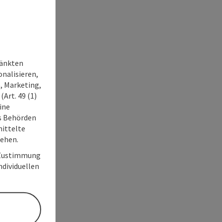
ränkten
onalisieren,
, Marketing,
Art. 49 (1)
ine
ss Behörden
ittelte
tehen.
r Zustimmung
individuellen