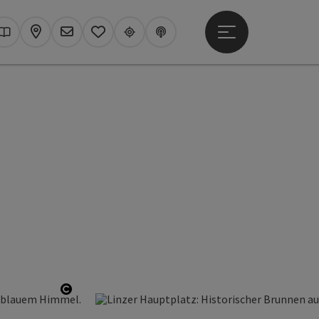
Hauptmenü öffne
hen
Kataloge
Karte
Newsletter
Merkzettel
Upperguide
Podcast
Copyright öffnen