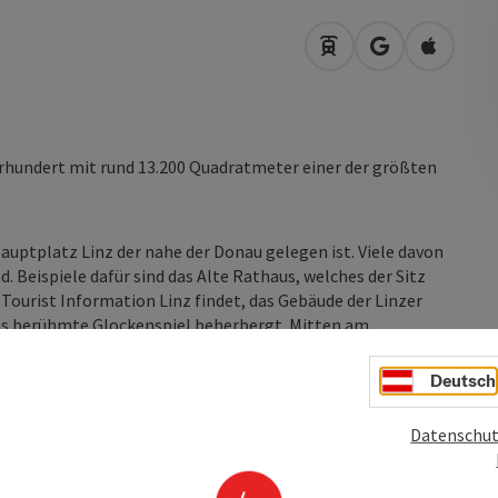
Anreise mit öffentli
in Google Map
in Apple
hrhundert mit rund 13.200 Quadratmeter einer der größten
ptplatz Linz der nahe der Donau gelegen ist. Viele davon
 Beispiele dafür sind das Alte Rathaus, welches der Sitz
Tourist Information Linz findet, das Gebäude der Linzer
das berühmte Glockenspiel beherbergt. Mitten am
tigkeitssäule.
Deutsch
hon bald zu ihrem wirtschaftlichen Aufschwung. Auch ...
Datenschut