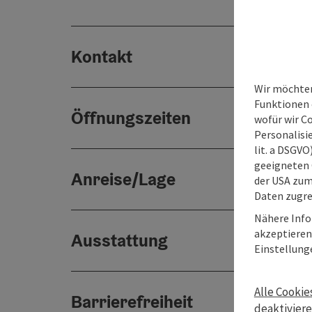
Kontakt
Wir möchten
Funktionen e
Öffnungszeiten
wofür wir C
Personalisie
lit. a DSGV
geeigneten 
Anreise/Lage
der USA zu
Daten zugre
Nähere Info
akzeptieren 
Ausstattung
Einstellung
Alle Cookie
Barrierefreiheit
deaktivier