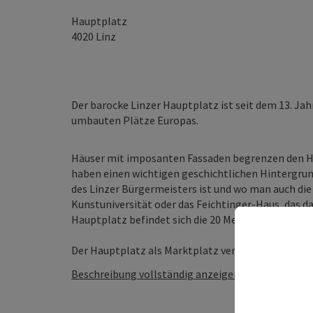
Hauptplatz
4020
Linz
Der barocke Linzer Hauptplatz ist seit dem 13. Ja
umbauten Plätze Europas.
Häuser mit imposanten Fassaden begrenzen den Hau
haben einen wichtigen geschichtlichen Hintergrund.
des Linzer Bürgermeisters ist und wo man auch die 
Kunstuniversität oder das Feichtinger-Haus, das 
Hauptplatz befindet sich die 20 Meter hohe Dreifal
Der Hauptplatz als Marktplatz verhalf der Stadt sc
Beschreibung vollständig anzeigen