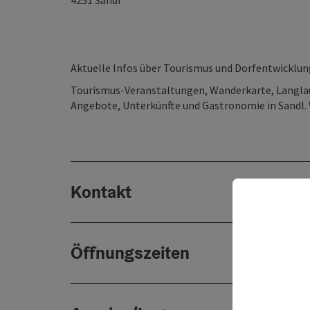
4251
Sandl
Aktuelle Infos über Tourismus und Dorfentwicklun
Tourismus-Veranstaltungen, Wanderkarte, Langlau
Angebote, Unterkünfte und Gastronomie in Sandl. 
Kontakt
Öffnungszeiten