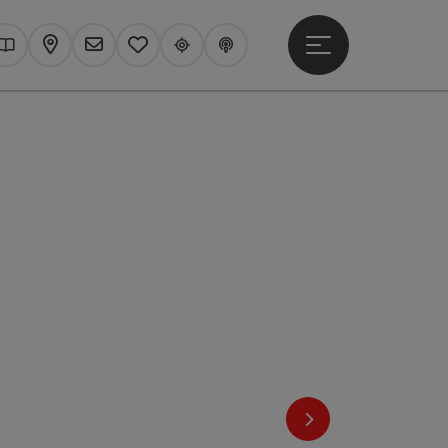
Hauptmenü öffne
hen
Kataloge
Karte
Newsletter
Merkzettel
Upperguide
Podcast
nächstes Element