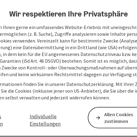
Wir respektieren Ihre Privatsphäre
 Ihnen gerne ein umfassendes Website-Erlebnis mit uneingesch
rmöglichen (z. B. Suche), Zugriffe analysieren sowie Inhalte pers
ookies verwenden. Vereinzelt kann für bestimmte Zwecke (Analyse
rung) eine Datenübermittlung in ein Drittland (wie USA) erfolgen (
O), in dem kein für die EU angemessenes Datenschutzniveau bzw. ke
Garantien (iSd Art. 46 DSGVO) bestehen. Somit ist es möglich, da
m Zwecke von Kontroll- oder Überwachungsmaßnahmen auf überm
ifen und keine wirksamen Rechtsmittel dagegen zur Verfügung s
rmationen finden Sie in unserer Datenschutzerklärung. Mit Ihre
Sie die Cookies (inklusive jener von US-Anbieter), die Sie über die 
en selbst verwalten und jederzeit widerrufen können.
Allen Cookies
s
Individuelle
zustimmen
en
Einstellungen