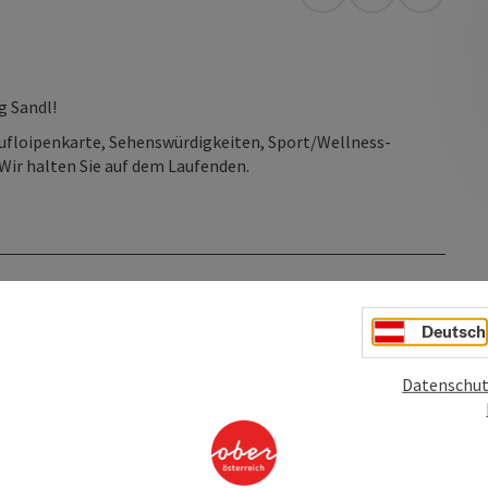
Anreise mit öffentli
in Google Map
in Apple
g Sandl!
floipenkarte, Sehenswürdigkeiten, Sport/Wellness-
Wir halten Sie auf dem Laufenden.
Deutsch
Datenschut