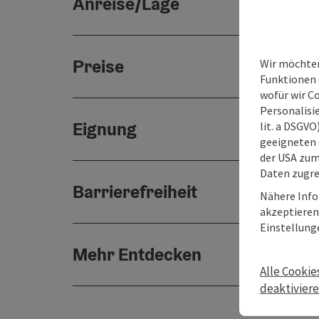
Anreise/Lage
Preise
Wir möchten
Funktionen e
wofür wir C
Personalisie
Eignung
lit. a DSGV
geeigneten 
der USA zu
Daten zugre
Barrierefreiheit
Nähere Info
akzeptieren 
Einstellung
Mehr Entdecken
Alle Cookie
deaktivier