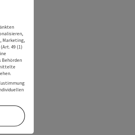
ränkten
onalisieren,
, Marketing,
Art. 49 (1)
ine
ss Behörden
ittelte
tehen.
r Zustimmung
individuellen