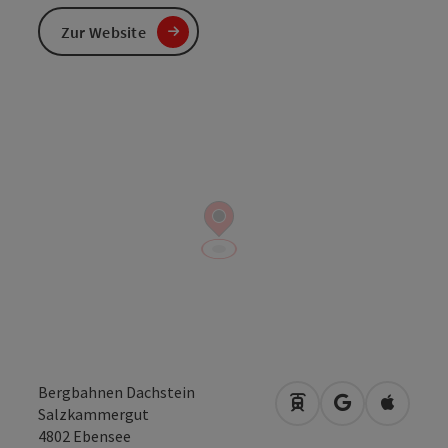
Zur Website
Bergbahnen Dachstein
Anreise mit öffentli
in Google Map
in Apple
Salzkammergut
4802
Ebensee