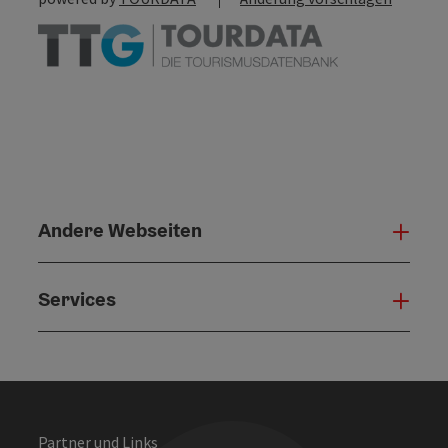
Andere Webseiten
Ande
Services
Serv
Partner und Links