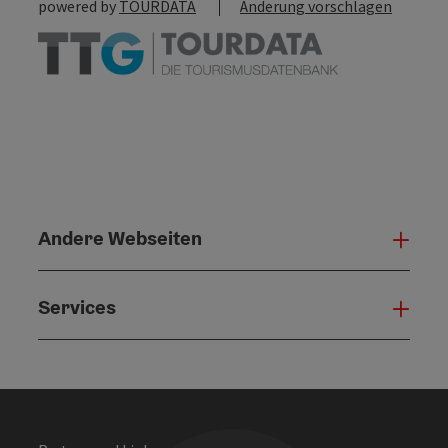
powered by
TOURDATA
Änderung vorschlagen
Andere Webseiten
Ande
Services
Serv