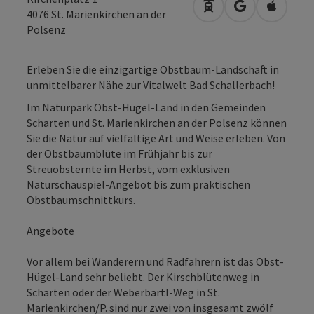
Anreise mit öffentli
in Google Map
in Apple
4076
St. Marienkirchen an der
Polsenz
Erleben Sie die einzigartige Obstbaum-Landschaft in
unmittelbarer Nähe zur Vitalwelt Bad Schallerbach!
Im Naturpark Obst-Hügel-Land in den Gemeinden
Scharten und St. Marienkirchen an der Polsenz können
Sie die Natur auf vielfältige Art und Weise erleben. Von
der Obstbaumblüte im Frühjahr bis zur
Streuobsternte im Herbst, vom exklusiven
Naturschauspiel-Angebot bis zum praktischen
Obstbaumschnittkurs.
Angebote
Vor allem bei Wanderern und Radfahrern ist das Obst-
Hügel-Land sehr beliebt. Der Kirschblütenweg in
Scharten oder der Weberbartl-Weg in St.
Marienkirchen/P. sind nur zwei von insgesamt zwölf