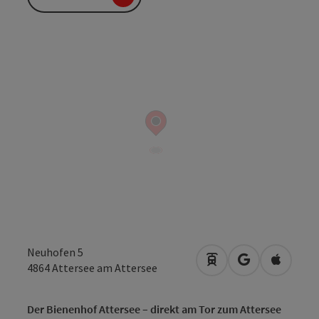
Neuhofen 5
Anreise mit öffentli
in Google Map
in Apple
4864
Attersee am Attersee
Der Bienenhof Attersee – direkt am Tor zum Attersee