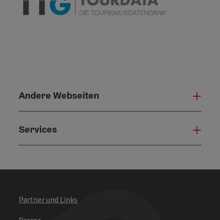
Andere Webseiten
Ande
Services
Serv
Partner und Links
Presse