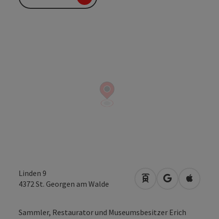
Linden 9
Anreise mit öffentli
in Google Map
in Apple
4372
St. Georgen am Walde
Sammler, Restaurator und Museumsbesitzer Erich