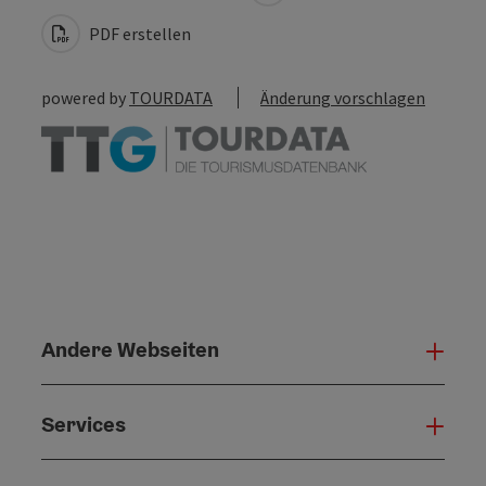
PDF erstellen
powered by
TOURDATA
Änderung vorschlagen
Andere Webseiten
Ande
Services
Serv