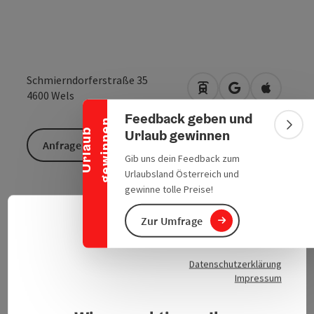
Banner einklappen
Schmierndorferstraße 35
Anreise mit öffentlic
in Google Maps
in Apple 
4600
Wels
Feedback geben und
n
Bann
Urlaub gewinnen
U
r
l
a
u
b
g
e
w
i
n
n
e
Anfrage senden
Gib uns dein Feedback zum
Urlaubsland Österreich und
gewinne tolle Preise!
Betrieben wird eine Tabak-Trafik mit angeschlossener
Lotto Toto Annahmestelle.
Zur Umfrage
Deuts
Sprach
Datenschutzerklärung
Impressum
Kontakt