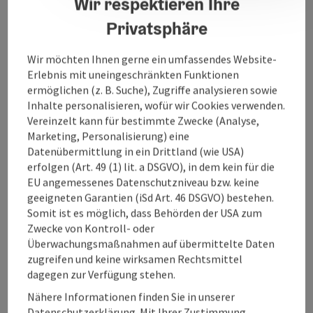
Wir respektieren Ihre
Privatsphäre
Öffnungszeiten
Wir möchten Ihnen gerne ein umfassendes Website-
Erlebnis mit uneingeschränkten Funktionen
Anreise/Lage
ermöglichen (z. B. Suche), Zugriffe analysieren sowie
Inhalte personalisieren, wofür wir Cookies verwenden.
Eignung
Vereinzelt kann für bestimmte Zwecke (Analyse,
Marketing, Personalisierung) eine
Datenübermittlung in ein Drittland (wie USA)
Barrierefreiheit
erfolgen (Art. 49 (1) lit. a DSGVO), in dem kein für die
EU angemessenes Datenschutzniveau bzw. keine
geeigneten Garantien (iSd Art. 46 DSGVO) bestehen.
Somit ist es möglich, dass Behörden der USA zum
Zwecke von Kontroll- oder
Überwachungsmaßnahmen auf übermittelte Daten
Beitrag merken
Beitrag drucken
zugreifen und keine wirksamen Rechtsmittel
dagegen zur Verfügung stehen.
zum Merkzettel
In der Nähe
Nähere Informationen finden Sie in unserer
Datenschutzerklärung. Mit Ihrer Zustimmung