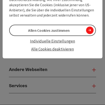
PDF erstellen
akzeptieren Sie die Cookies (inklusive jener von US-
Anbieter), die Sie über die individuellen Einstellungen
selbst verwalten und jederzeit widerrufen können.
powered by
TOURDATA
Änderung vorschlagen
Allen Cookies zustimmen
Individuelle Einstellungen
Alle Cookies deaktivieren
Andere Webseiten
Ande
Services
Serv