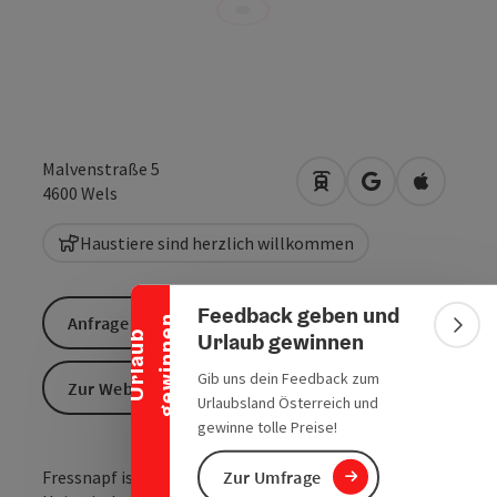
Malvenstraße 5
Anreise mit öffentlic
in Google Maps
in Apple 
4600
Wels
Banner einklappen
Haustiere sind herzlich willkommen
Feedback geben und
Anfrage senden
n
Bann
Urlaub gewinnen
U
r
l
a
u
b
g
e
w
i
n
n
e
Gib uns dein Feedback zum
Zur Website
Urlaubsland Österreich und
gewinne tolle Preise!
Fressnapf ist Europas führender Fachmarkt für
Zur Umfrage