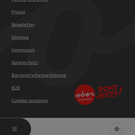
Presse
Newsletter
Sitemap
Impressum
Datenschutz
Barrierefreiheitserklärung
B2B
Cookies anpassen
HAUPTMENÜ ÖFFNEN
MENÜ
UPPE