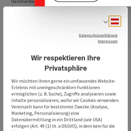
Heimtierbedarf und bietet eine breite Palette an
Produkten für Haustiere wie Hunde, Katzen,
Kleintiere, Vögel und Aquarienbewohner. Das
Sortiment umfasst hochwertiges Tierfutter, Zubehör,
Deuts
Sprach
Pflegeprodukte und Spielzeuge. Neben dem
umfangreichen Angebot in den Filialen bietet
Datenschutzerklärung
Fressnapf auch eine kompetente Beratung und
Impressum
zahlreiche Dienstleistungen wie Ernährungsberatung,
Hundeschule und Online-Shopping. Mit seinem
Wir respektieren Ihre
Engagement für Tierschutz und Nachhaltigkeit setzt
sich Fressnapf für das Wohl von Tieren ein und ist ein
Privatsphäre
verlässlicher Partner für alle Tierliebhaber.
Wir möchten Ihnen gerne ein umfassendes Website-
Erlebnis mit uneingeschränkten Funktionen
ermöglichen (z. B. Suche), Zugriffe analysieren sowie
Inhalte personalisieren, wofür wir Cookies verwenden.
Vereinzelt kann für bestimmte Zwecke (Analyse,
Kontakt
Marketing, Personalisierung) eine
Datenübermittlung in ein Drittland (wie USA)
Öffnungszeiten
erfolgen (Art. 49 (1) lit. a DSGVO), in dem kein für die