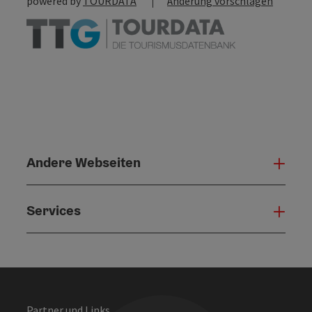
powered by
TOURDATA
Änderung vorschlagen
Andere Webseiten
Ande
Services
Serv
Partner und Links