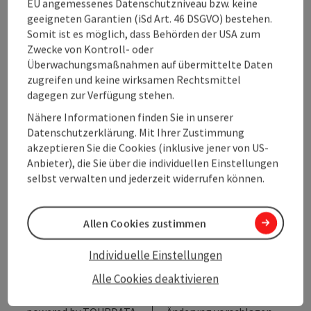
EU angemessenes Datenschutzniveau bzw. keine
geeigneten Garantien (iSd Art. 46 DSGVO) bestehen.
Anreise/Lage
Somit ist es möglich, dass Behörden der USA zum
Zwecke von Kontroll- oder
Überwachungsmaßnahmen auf übermittelte Daten
Eignung
zugreifen und keine wirksamen Rechtsmittel
dagegen zur Verfügung stehen.
Nähere Informationen finden Sie in unserer
Barrierefreiheit
Datenschutzerklärung. Mit Ihrer Zustimmung
akzeptieren Sie die Cookies (inklusive jener von US-
Anbieter), die Sie über die individuellen Einstellungen
selbst verwalten und jederzeit widerrufen können.
Beitrag merken
Beitrag drucken
Allen Cookies zustimmen
zum Merkzettel
In der Nähe
Individuelle Einstellungen
PDF erstellen
Alle Cookies deaktivieren