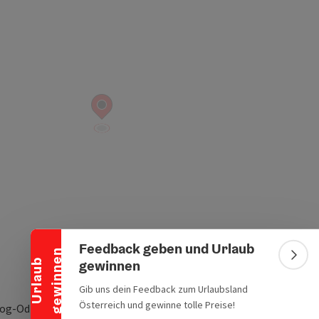
Banner einklappen
Feedback geben und Urlaub
n
Bann
gewinnen
U
r
l
a
u
b
g
e
w
i
n
n
e
Gib uns dein Feedback zum Urlaubsland
Österreich und gewinne tolle Preise!
og-Odilo-Straße 63