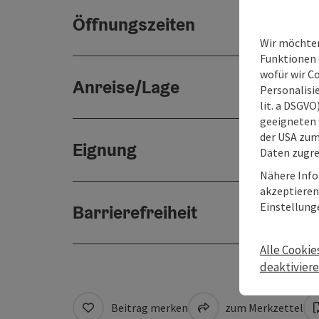
Öffnungszeiten
Wir möchten
Funktionen e
wofür wir C
Anreise/Lage
Personalisie
lit. a DSGV
geeigneten 
der USA zu
Eignung
Daten zugre
Nähere Info
akzeptieren 
Einstellung
Barrierefreiheit
Alle Cookie
deaktivier
Beitrag merken
zum Merkzettel