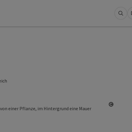
Suc
eich
Copyrigh