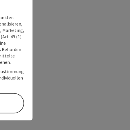
ränkten
onalisieren,
, Marketing,
Art. 49 (1)
ine
ss Behörden
ittelte
tehen.
r Zustimmung
individuellen