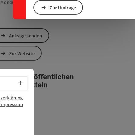
Anreise mit öffentlichen Verke
in Google Maps öffnen
in Apple Maps öffn
0
Mondsee am Mondsee
Zur Umfrage
Anfrage senden
Zur Website
reise mit öffentlichen
Sprachwahl - Menü öffnen
erkehrsmitteln
zerklärung
Impressum