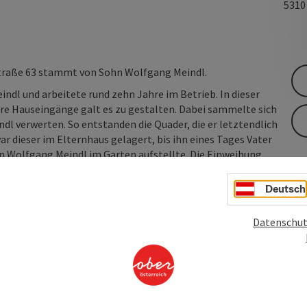
531
Straße 63 stammt von Sohn Wolfgang Meindl.
indl und arbeitete rund zehn Jahre im Betrieb. In dieser
re Hauseingänge galt es zu gestalten. Dabei sammelte sich
ndl verwerten. So entstanden die Quader, die er letztendlich
 dieser im Elternhaus gelagert, bis ihn eines Tages Vater
 Wolfgang Meindl im Garten aufstellte. Die Einweihung
An
Deutsch
V
Datenschut