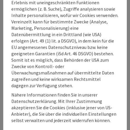
Erlebnis mit uneingeschränkten Funktionen
ermöglichen (z. B. Suche), Zugriffe analysieren sowie
Kontakt
Inhalte personalisieren, wofür wir Cookies verwenden.
Vereinzelt kann für bestimmte Zwecke (Analyse,
Marketing, Personalisierung) eine
Öffnungszeiten
Datenübermittlung in ein Drittland (wie USA)
erfolgen (Art. 49 (1) lit. a DSGVO), in dem kein für die
EU angemessenes Datenschutzniveau bzw. keine
Anreise/Lage
geeigneten Garantien (iSd Art. 46 DSGVO) bestehen.
Somit ist es möglich, dass Behörden der USA zum
Zwecke von Kontroll- oder
Ausstattung
Überwachungsmaßnahmen auf übermittelte Daten
zugreifen und keine wirksamen Rechtsmittel
dagegen zur Verfügung stehen.
Preise
Nähere Informationen finden Sie in unserer
Datenschutzerklärung. Mit Ihrer Zustimmung
Eignung
akzeptieren Sie die Cookies (inklusive jener von US-
Anbieter), die Sie über die individuellen Einstellungen
selbst verwalten und jederzeit widerrufen können.
Barrierefreiheit