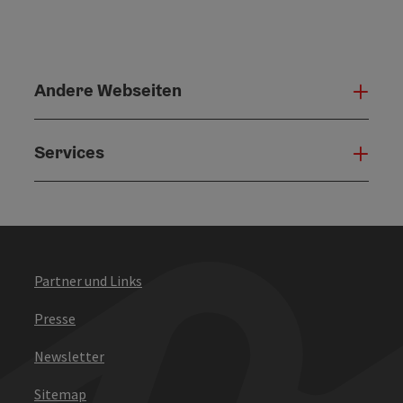
Andere Webseiten
Ande
Services
Serv
Partner und Links
Presse
Newsletter
Sitemap