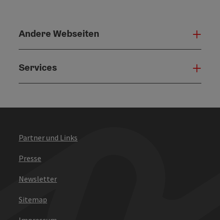
Andere Webseiten
Ande
Services
Serv
Partner und Links
Presse
Newsletter
Sitemap
Impressum