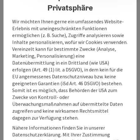
Öffnungszeiten
Privatsphäre
Wir möchten Ihnen gerne ein umfassendes Website-
Anreise/Lage
Erlebnis mit uneingeschränkten Funktionen
ermöglichen (z. B. Suche), Zugriffe analysieren sowie
Inhalte personalisieren, wofür wir Cookies verwenden.
Preise
Vereinzelt kann für bestimmte Zwecke (Analyse,
Marketing, Personalisierung) eine
Datenübermittlung in ein Drittland (wie USA)
Barrierefreiheit
erfolgen (Art. 49 (1) lit. a DSGVO), in dem kein für die
EU angemessenes Datenschutzniveau bzw. keine
geeigneten Garantien (iSd Art. 46 DSGVO) bestehen.
Somit ist es möglich, dass Behörden der USA zum
Zwecke von Kontroll- oder
Beitrag merken
Beitrag drucken
Überwachungsmaßnahmen auf übermittelte Daten
zugreifen und keine wirksamen Rechtsmittel
zum Merkzettel
dagegen zur Verfügung stehen.
In der Nähe
Nähere Informationen finden Sie in unserer
PDF erstellen
Datenschutzerklärung. Mit Ihrer Zustimmung