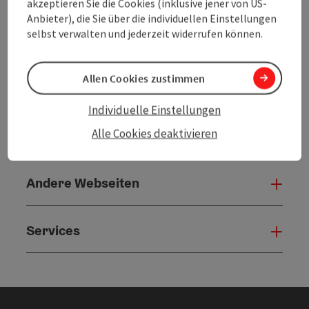
akzeptieren Sie die Cookies (inklusive jener von US-
Anbieter), die Sie über die individuellen Einstellungen
powered by
TOURDATA
Änderung vorschlagen
selbst verwalten und jederzeit widerrufen können.
Allen Cookies zustimmen
Individuelle Einstellungen
Alle Cookies deaktivieren
Andere Webseiten
Ande
Services
Serv