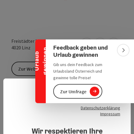
Banner einklappen
Freistädter Straße 143
Feedback geben und
Anreise mit öffentlic
in Google Maps
in Apple 
4020
Linz
n
Bann
Urlaub gewinnen
U
r
l
a
u
b
g
e
w
i
n
n
e
Gib uns dein Feedback zum
Zur Website
Urlaubsland Österreich und
gewinne tolle Preise!
Zur Umfrage
Deuts
Sprach
Datenschutzerklärung
Impressum
Kontakt
Wir respektieren Ihre