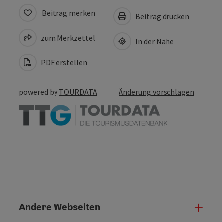
Beitrag merken
Beitrag drucken
zum Merkzettel
In der Nähe
PDF erstellen
powered by
TOURDATA
Änderung vorschlagen
Andere Webseiten
Ande