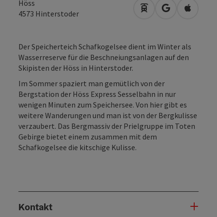
Höss
Anreise mit öffentli
in Google Map
in Apple
4573
Hinterstoder
Der Speicherteich Schafkogelsee dient im Winter als
Wasserreserve für die Beschneiungsanlagen auf den
Skipisten der Höss in Hinterstoder.
Im Sommer spaziert man gemütlich von der
Bergstation der Höss Express Sesselbahn in nur
wenigen Minuten zum Speichersee. Von hier gibt es
weitere Wanderungen und man ist von der Bergkulisse
verzaubert. Das Bergmassiv der Prielgruppe im Toten
Gebirge bietet einem zusammen mit dem
Schafkogelsee die kitschige Kulisse.
Kontakt