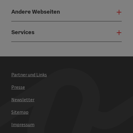
Andere Webseiten
Ande
Services
Serv
Partner und Links
Presse
Newsletter
Sitemap
Impressum