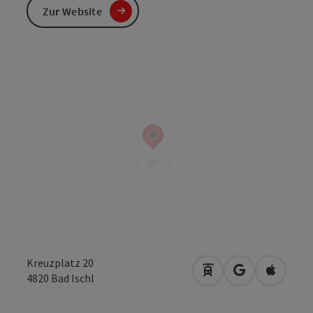
Zur Website
Kreuzplatz 20
Anreise mit öffentli
in Google Map
in Apple
4820
Bad Ischl