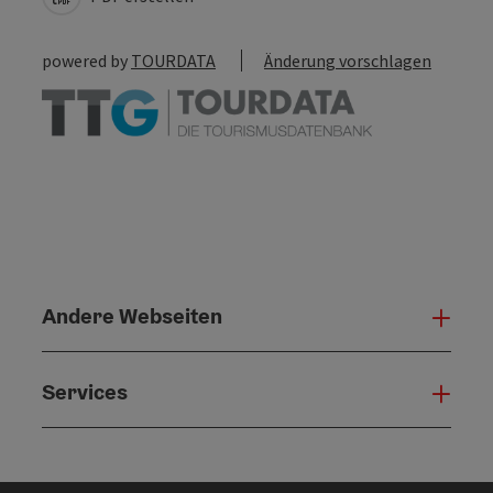
powered by
TOURDATA
Änderung vorschlagen
Andere Webseiten
Ande
Services
Serv