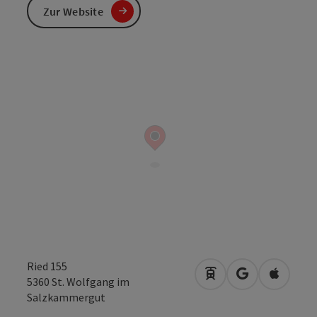
Zur Website
Ried 155
Anreise mit öffentli
in Google Map
in Apple
5360
St. Wolfgang im
Salzkammergut