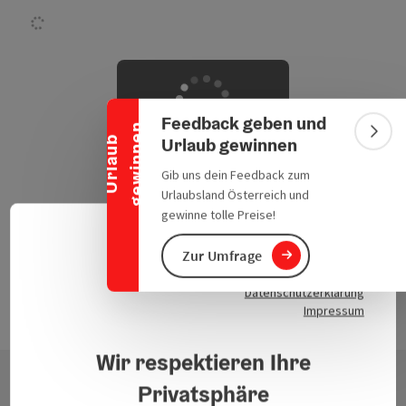
Banner einklappen
Feedback geben und
n
Bann
Urlaub gewinnen
U
r
l
a
u
b
g
e
w
i
n
n
e
Einen Moment
Gib uns dein Feedback zum
bitte … wir laden
Urlaubsland Österreich und
passende
gewinne tolle Preise!
Ergebnisse.
Deuts
Sprach
Zur Umfrage
Datenschutzerklärung
Impressum
Wir respektieren Ihre
Privatsphäre