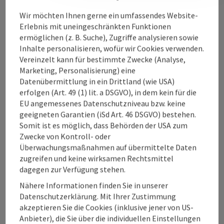
Kontakt
Wir möchten Ihnen gerne ein umfassendes Website-
Erlebnis mit uneingeschränkten Funktionen
ermöglichen (z. B. Suche), Zugriffe analysieren sowie
Inhalte personalisieren, wofür wir Cookies verwenden.
Oberösterreich Tourismus Information
Vereinzelt kann für bestimmte Zwecke (Analyse,
Marketing, Personalisierung) eine
Freistädter Straße 119
Datenübermittlung in ein Drittland (wie USA)
4041 Linz
erfolgen (Art. 49 (1) lit. a DSGVO), in dem kein für die
EU angemessenes Datenschutzniveau bzw. keine
geeigneten Garantien (iSd Art. 46 DSGVO) bestehen.
+43 732 221022
Somit ist es möglich, dass Behörden der USA zum
Zwecke von Kontroll- oder
info@oberoesterreich.at
Überwachungsmaßnahmen auf übermittelte Daten
zugreifen und keine wirksamen Rechtsmittel
dagegen zur Verfügung stehen.
Nähere Informationen finden Sie in unserer
Instagram
Facebook
YouTube
Pinterest
TikTok
Datenschutzerklärung. Mit Ihrer Zustimmung
akzeptieren Sie die Cookies (inklusive jener von US-
Anbieter), die Sie über die individuellen Einstellungen