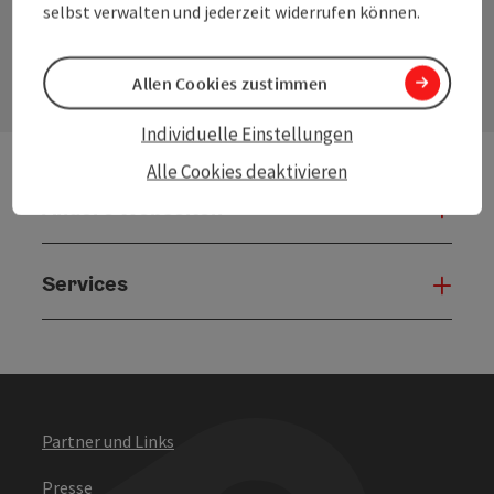
selbst verwalten und jederzeit widerrufen können.
Kontaktformular
Konta
Allen Cookies zustimmen
Individuelle Einstellungen
Alle Cookies deaktivieren
Andere Webseiten
Ande
Services
Serv
Partner und Links
Presse