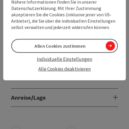
Veranstaltungen
Nähere Informationen finden Sie in unserer
Datenschutzerklärung. Mit Ihrer Zustimmung
Einkaufen
akzeptieren Sie die Cookies (inklusive jener von US-
Anbieter), die Sie über die individuellen Einstellungen
Service und Dienstleistungen
selbst verwalten und jederzeit widerrufen können.
Kultureinrichtungen
Allen Cookies zustimmen
Sehenswürdigkeiten
Individuelle Einstellungen
Sporteinrichtungen
Alle Cookies deaktivieren
Vereine
Anreise/Lage