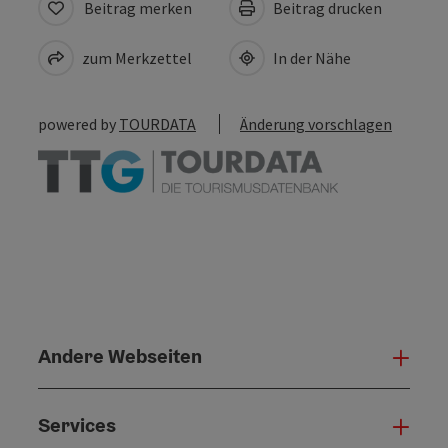
Beitrag merken
Beitrag drucken
zum Merkzettel
In der Nähe
powered by
TOURDATA
Änderung vorschlagen
Andere Webseiten
Ande
Services
Serv