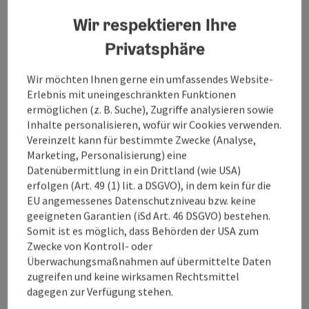
Daten & Fakten
Wir respektieren Ihre
Privatsphäre
Wir möchten Ihnen gerne ein umfassendes Website-
1.840
20 km²
Erlebnis mit uneingeschränkten Funktionen
ermöglichen (z. B. Suche), Zugriffe analysieren sowie
Einwohner
Fläche
Inhalte personalisieren, wofür wir Cookies verwenden.
Vereinzelt kann für bestimmte Zwecke (Analyse,
Marketing, Personalisierung) eine
Datenübermittlung in ein Drittland (wie USA)
erfolgen (Art. 49 (1) lit. a DSGVO), in dem kein für die
435 m
48.24, 13.61
EU angemessenes Datenschutzniveau bzw. keine
geeigneten Garantien (iSd Art. 46 DSGVO) bestehen.
Seehöhe
GPS-Koordinaten
Somit ist es möglich, dass Behörden der USA zum
Zwecke von Kontroll- oder
Überwachungsmaßnahmen auf übermittelte Daten
Das ist los in Pram
zugreifen und keine wirksamen Rechtsmittel
dagegen zur Verfügung stehen.