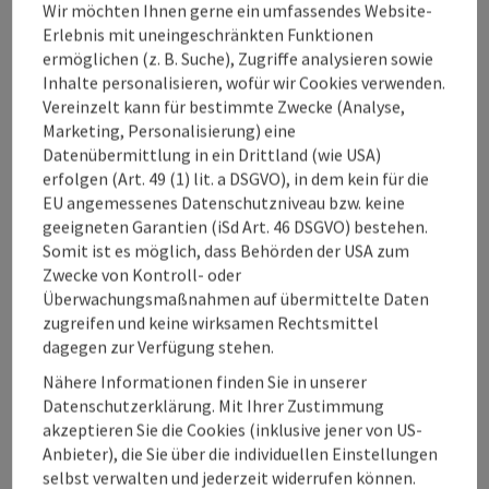
Wir möchten Ihnen gerne ein umfassendes Website-
Erlebnis mit uneingeschränkten Funktionen
2.497
31 km²
ermöglichen (z. B. Suche), Zugriffe analysieren sowie
Inhalte personalisieren, wofür wir Cookies verwenden.
Einwohner
Fläche
Vereinzelt kann für bestimmte Zwecke (Analyse,
Marketing, Personalisierung) eine
Datenübermittlung in ein Drittland (wie USA)
erfolgen (Art. 49 (1) lit. a DSGVO), in dem kein für die
EU angemessenes Datenschutzniveau bzw. keine
469 m
48.03, 14.07
geeigneten Garantien (iSd Art. 46 DSGVO) bestehen.
Somit ist es möglich, dass Behörden der USA zum
Seehöhe
GPS-Koordinaten
Zwecke von Kontroll- oder
Überwachungsmaßnahmen auf übermittelte Daten
zugreifen und keine wirksamen Rechtsmittel
Das ist los in Ried im Traunkreis
dagegen zur Verfügung stehen.
Nähere Informationen finden Sie in unserer
Unterkünfte
Datenschutzerklärung. Mit Ihrer Zustimmung
akzeptieren Sie die Cookies (inklusive jener von US-
Einkaufen
Anbieter), die Sie über die individuellen Einstellungen
selbst verwalten und jederzeit widerrufen können.