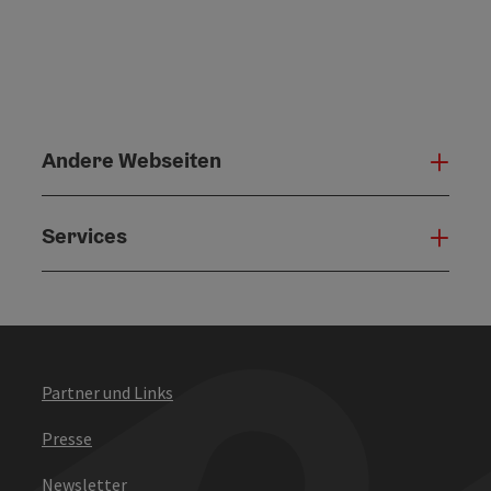
Andere Webseiten
Ande
Services
Serv
Partner und Links
Presse
Newsletter