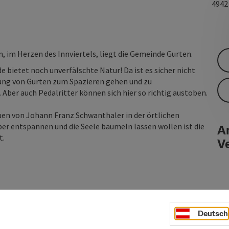
494
, im Herzen des Innviertels, liegt die Gemeinde Gurten.
 bietet noch unverfälschte Natur! Da ist es sicher nicht
ung von Gurten zum Spazieren gehen und zu
Aber auch Pedalritter können sich hier so richtig austoben.
tuen von Johann Franz Schwanthaler in der örtlichen
eber entspannen und die Seele baumeln lassen wollen ist die
An
t.
V
Deutsch