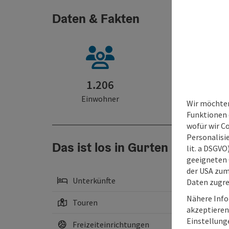
Daten & Fakten
1.206
16 km²
Einwohner
Fläche
Wir möchten
Funktionen e
wofür wir C
Personalisie
Das ist los in Gurten
lit. a DSGV
geeigneten 
der USA zu
Unterkünfte
Daten zugre
Nähere Info
Touren
akzeptieren 
Einstellung
Freizeiteinrichtungen