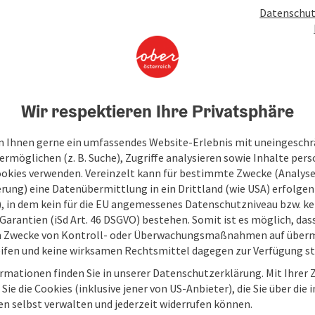
Datenschut
Wir respektieren Ihre Privatsphäre
400 m
48.26, 13.32
Seehöhe
GPS-Koordinaten
 Ihnen gerne ein umfassendes Website-Erlebnis mit uneingesch
rmöglichen (z. B. Suche), Zugriffe analysieren sowie Inhalte pers
ookies verwenden. Vereinzelt kann für bestimmte Zwecke (Analyse
rung) eine Datenübermittlung in ein Drittland (wie USA) erfolgen (
O), in dem kein für die EU angemessenes Datenschutzniveau bzw. ke
Garantien (iSd Art. 46 DSGVO) bestehen. Somit ist es möglich, da
m Zwecke von Kontroll- oder Überwachungsmaßnahmen auf überm
Gastronomie
ifen und keine wirksamen Rechtsmittel dagegen zur Verfügung s
rmationen finden Sie in unserer Datenschutzerklärung. Mit Ihre
Einkaufen
Sie die Cookies (inklusive jener von US-Anbieter), die Sie über die 
en selbst verwalten und jederzeit widerrufen können.
Service und Dienstleistungen