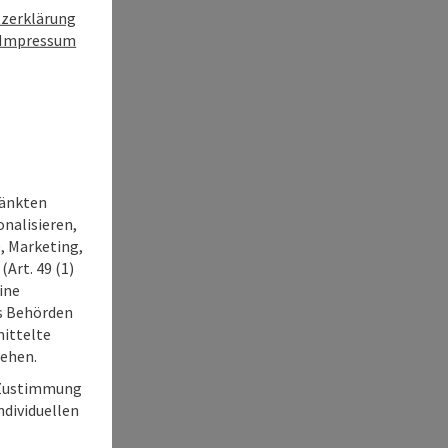
zerklärung
Impressum
ränkten
onalisieren,
, Marketing,
Art. 49 (1)
ine
ss Behörden
ittelte
tehen.
r Zustimmung
individuellen