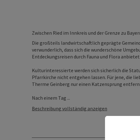
Zwischen Ried im Innkreis und der Grenze zu Bayern
Die großteils landwirtschaftlich geprägte Gemeinde
verwunderlich, dass sich die wunderschöne Umgeb
Entdeckungsreisen durch Fauna und Flora anbietet. 
Kulturinteressierte werden sich sicherlich die Sta
Pfarrkirche nicht entgehen lassen. Für jene, die li
Therme Geinberg nur einen Katzensprung entfern
Nach einem Tag ...
Beschreibung vollständig anzeigen