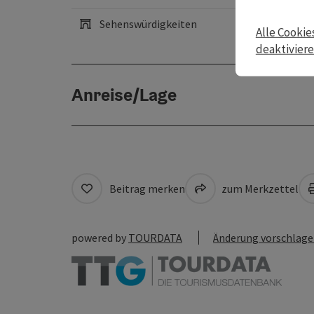
Sehenswürdigkeiten
Alle Cookie
deaktivier
Anreise/Lage
Beitrag merken
zum Merkzettel
powered by
TOURDATA
Änderung vorschlag