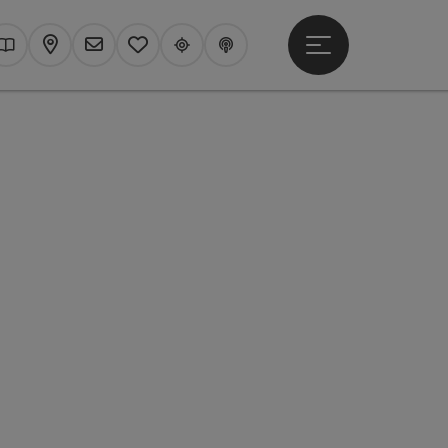
Hauptmenü öffne
hen
Kataloge
Karte
Newsletter
Merkzettel
Upperguide
Podcast
t öffnen