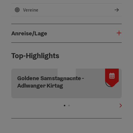
Vereine
Anreise/Lage
Top-Highlights
©
Copyri
Goldene Samstagnächte -
Adlwanger Kirtag
nächs