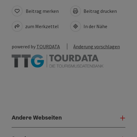
Beitrag merken
Beitrag drucken
zum Merkzettel
In der Nähe
powered by
TOURDATA
Änderung vorschlagen
Andere Webseiten
Ande