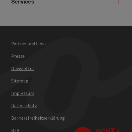
Services
Serv
Partner und Links
Presse
Newsletter
Sitemap
Impressum
Datenschutz
Barrierefreiheitserklärung
B2B