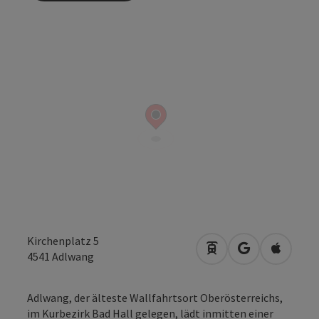
Kirchenplatz 5
Anreise mit öffentli
in Google Map
in Apple
4541
Adlwang
Adlwang, der älteste Wallfahrtsort Oberösterreichs,
im Kurbezirk Bad Hall gelegen, lädt inmitten einer