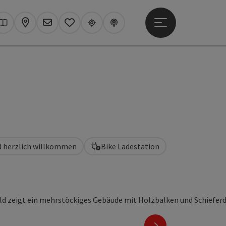
Hauptmenü öffne
hen
Kataloge
Karte
Newsletter
Merkzettel
Upperguide
Podcast
d herzlich willkommen
Bike Ladestation
nächstes Element