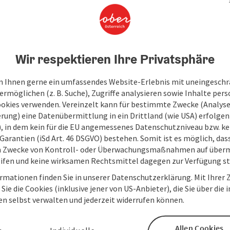
Wir respektieren Ihre Privatsphäre
 Ihnen gerne ein umfassendes Website-Erlebnis mit uneingesch
rmöglichen (z. B. Suche), Zugriffe analysieren sowie Inhalte pers
ookies verwenden. Vereinzelt kann für bestimmte Zwecke (Analyse
rung) eine Datenübermittlung in ein Drittland (wie USA) erfolgen (
O), in dem kein für die EU angemessenes Datenschutzniveau bzw. ke
Garantien (iSd Art. 46 DSGVO) bestehen. Somit ist es möglich, da
m Zwecke von Kontroll- oder Überwachungsmaßnahmen auf überm
ifen und keine wirksamen Rechtsmittel dagegen zur Verfügung s
rmationen finden Sie in unserer Datenschutzerklärung. Mit Ihre
Sie die Cookies (inklusive jener von US-Anbieter), die Sie über die 
en selbst verwalten und jederzeit widerrufen können.
Allen Cookies