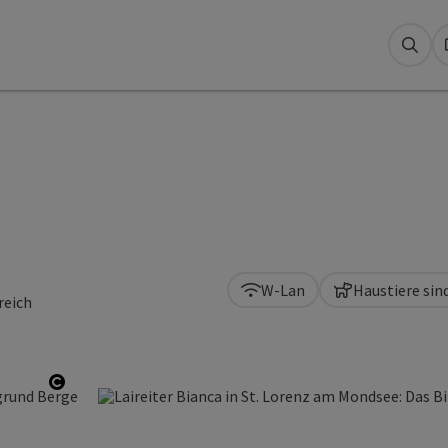
Suc
W-Lan
Haustiere sin
reich
Copyright öffnen