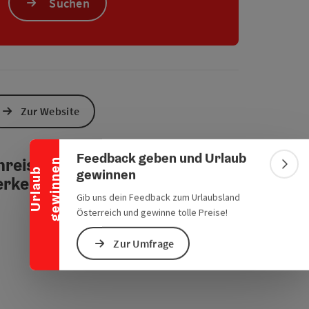
Suchen
chen Verkehrsmitteln
s öffnen
 Maps öffnen
Banner einklappen
Zur Website
Feedback geben und Urlaub
reise mit öffentlichen
n
Bann
gewinnen
U
r
l
a
u
b
g
e
w
i
n
n
e
erkehrsmitteln
Gib uns dein Feedback zum Urlaubsland
Österreich und gewinne tolle Preise!
Zur Umfrage