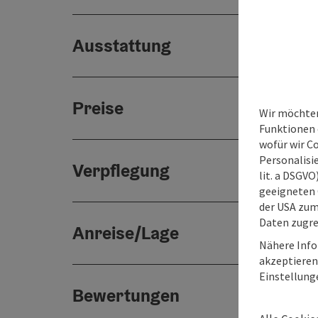
Ausstattung
Preise
Wir möchten
Funktionen e
wofür wir C
Personalisie
Verpflegung
lit. a DSGV
geeigneten 
der USA zu
Daten zugre
Anreise/Lage
Nähere Info
akzeptieren 
Einstellung
Bewertungen