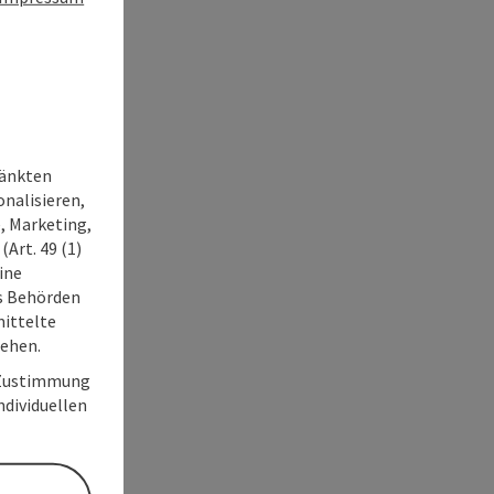
ränkten
onalisieren,
, Marketing,
Art. 49 (1)
ine
ss Behörden
ittelte
tehen.
r Zustimmung
individuellen