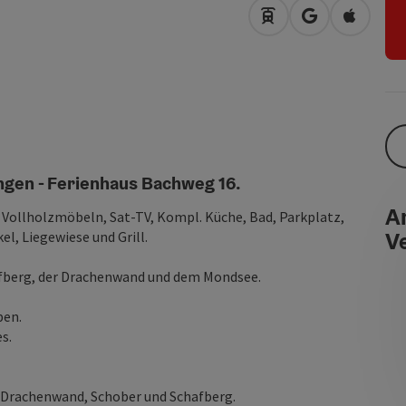
Anreise mit öffentli
in Google Map
in Apple
ngen - Ferienhaus Bachweg 16.
An
Vollholzmöbeln, Sat-TV, Kompl. Küche, Bad, Parkplatz,
V
el, Liegewiese und Grill.
afberg, der Drachenwand und dem Mondsee.
ben.
es.
uf Drachenwand, Schober und Schafberg.