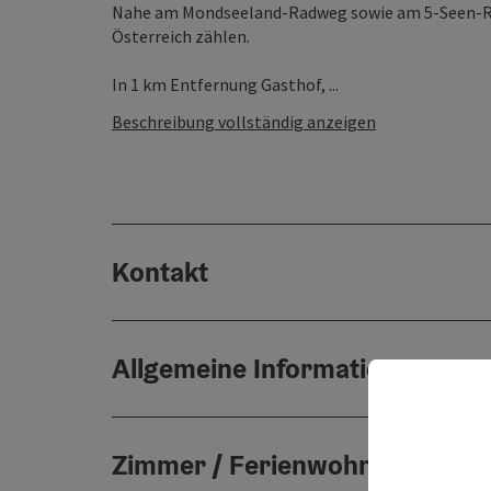
Nahe am Mondseeland-Radweg sowie am 5-Seen-Rad
Österreich zählen.
In 1 km Entfernung Gasthof, ...
Beschreibung vollständig anzeigen
Kontakt
Allgemeine Informationen
Zimmer / Ferienwohnungen