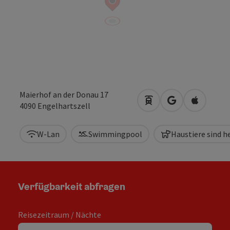
Maierhof an der Donau 17
Anreise mit öffentlic
in Google Maps
in Apple 
4090
Engelhartszell
W-Lan
Swimmingpool
Haustiere sind 
Verfügbarkeit abfragen
Reisezeitraum / Nächte