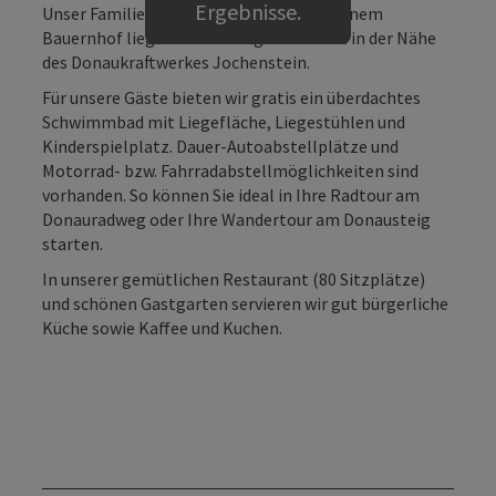
Ergebnisse.
Unser Familienbetrieb mit angeschlossenem
Bauernhof liegt 1 km vor Engelhartszell in der Nähe
des Donaukraftwerkes Jochenstein.
Für unsere Gäste bieten wir gratis ein überdachtes
Schwimmbad mit Liegefläche, Liegestühlen und
Kinderspielplatz. Dauer-Autoabstellplätze und
Motorrad- bzw. Fahrradabstellmöglichkeiten sind
vorhanden. So können Sie ideal in Ihre Radtour am
Donauradweg oder Ihre Wandertour am Donausteig
starten.
In unserer gemütlichen Restaurant (80 Sitzplätze)
und schönen Gastgarten servieren wir gut bürgerliche
Küche sowie Kaffee und Kuchen.