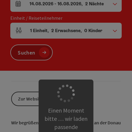
14.08.2026
-
16.08.2026
,
2
Nächte
An- und Abreisefelder
Einheit / Reiseteilnehmer
1
Einheit
,
2
Erwachsene
,
0
Kinder
Einheitenanzahl und Personenfelder
Suchen
Zur Website
Einen Moment
bitte … wir laden
Wir begrüßen Sie in Bernhard's - Pension an der Donau
passende