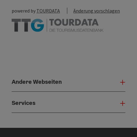
powered by
TOURDATA
Änderung vorschlagen
Andere Webseiten
Ande
Services
Serv