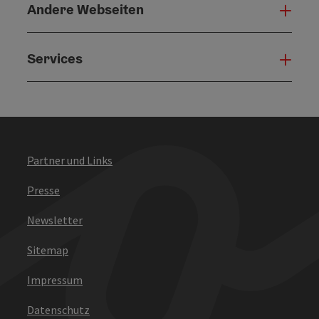
Andere Webseiten
Ande
Services
Serv
Partner und Links
Presse
Newsletter
Sitemap
Impressum
Datenschutz