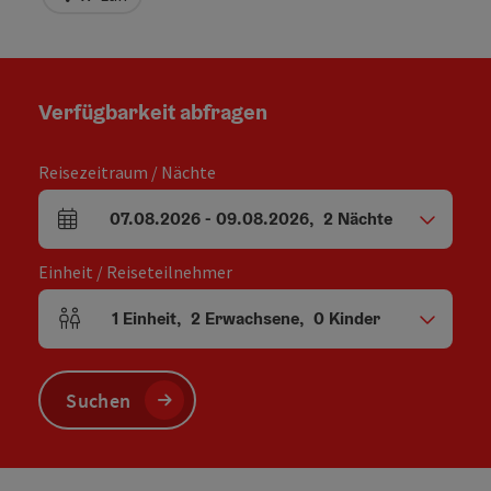
Verfügbarkeit abfragen
Reisezeitraum / Nächte
07.08.2026
-
09.08.2026
,
2
Nächte
An- und Abreisefelder
Einheit / Reiseteilnehmer
1
Einheit
,
2
Erwachsene
,
0
Kinder
Einheitenanzahl und Personenfelder
Suchen