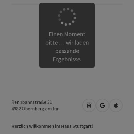
Einen Moment
bitte … wir laden
passende
Ergebnisse.
Rennbahnstraße 31
Anreise mit öffentli
in Google Map
in Apple
4982
Obernberg am Inn
Herzlich willkommen im Haus Stuttgart!