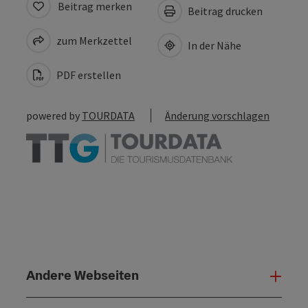
Beitrag merken
Beitrag drucken
zum Merkzettel
In der Nähe
PDF erstellen
powered by
TOURDATA
Änderung vorschlagen
Andere Webseiten
Ande