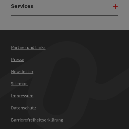
Services
Serv
Partner und Links
Presse
Newsletter
Sitemap
Impressum
Datenschutz
Barrierefreiheitserklärung