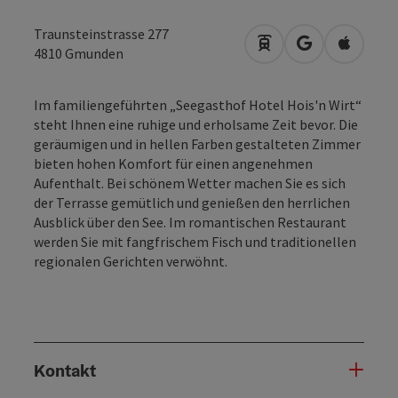
Traunsteinstrasse 277
Anreise mit öffentli
in Google Map
in Apple
4810
Gmunden
Im familiengeführten „Seegasthof Hotel Hois'n Wirt“
steht Ihnen eine ruhige und erholsame Zeit bevor. Die
geräumigen und in hellen Farben gestalteten Zimmer
bieten hohen Komfort für einen angenehmen
Aufenthalt. Bei schönem Wetter machen Sie es sich
der Terrasse gemütlich und genießen den herrlichen
Ausblick über den See. Im romantischen Restaurant
werden Sie mit fangfrischem Fisch und traditionellen
regionalen Gerichten verwöhnt.
Kontakt