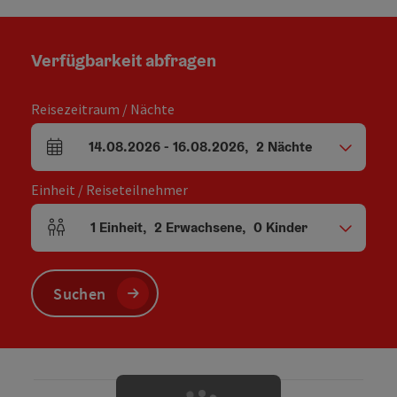
Verfügbarkeit abfragen
Reisezeitraum / Nächte
14.08.2026
-
16.08.2026
,
2
Nächte
An- und Abreisefelder
Einheit / Reiseteilnehmer
1
Einheit
,
2
Erwachsene
,
0
Kinder
Einheitenanzahl und Personenfelder
Suchen