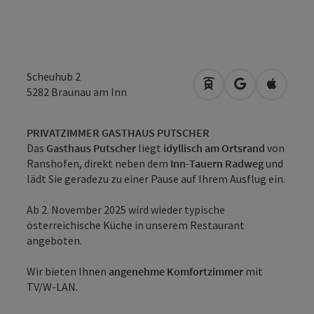
Scheuhub 2
Anreise mit öffentli
in Google Map
in Apple
5282
Braunau am Inn
PRIVATZIMMER GASTHAUS PUTSCHER
Das
Gasthaus Putscher
liegt
idyllisch am Ortsrand
von
Ranshofen, direkt neben dem
Inn-Tauern Radweg
und
lädt Sie geradezu zu einer Pause auf Ihrem Ausflug ein.
Ab 2. November 2025 wird wieder typische
österreichische Küche in unserem Restaurant
angeboten.
Wir bieten Ihnen
angenehme Komfortzimmer
mit
TV/W-LAN.