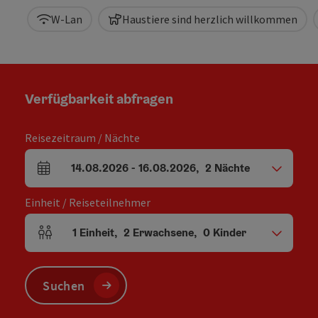
W-Lan
Haustiere sind herzlich willkommen
Verfügbarkeit abfragen
Reisezeitraum / Nächte
14.08.2026
-
16.08.2026
,
2
Nächte
An- und Abreisefelder
Einheit / Reiseteilnehmer
1
Einheit
,
2
Erwachsene
,
0
Kinder
Einheitenanzahl und Personenfelder
Suchen