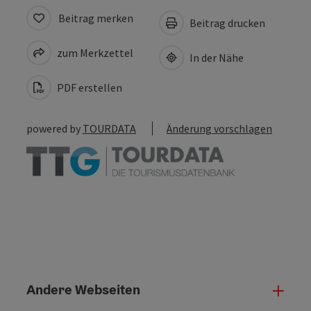
Beitrag merken
Beitrag drucken
zum Merkzettel
In der Nähe
PDF erstellen
powered by
TOURDATA
Änderung vorschlagen
Andere Webseiten
Ande