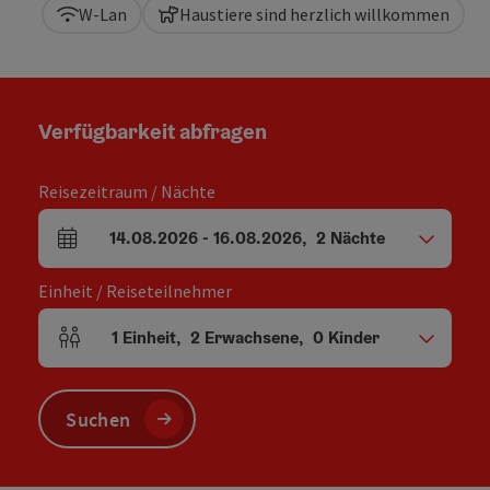
W-Lan
Haustiere sind herzlich willkommen
Verfügbarkeit abfragen
Reisezeitraum / Nächte
14.08.2026
-
16.08.2026
,
2
Nächte
An- und Abreisefelder
Einheit / Reiseteilnehmer
1
Einheit
,
2
Erwachsene
,
0
Kinder
Einheitenanzahl und Personenfelder
Suchen