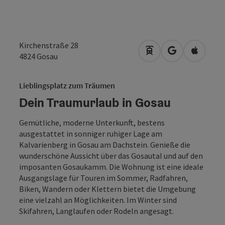
Kirchenstraße 28
Anreise mit öffentli
in Google Map
in Apple
4824
Gosau
Lieblingsplatz zum Träumen
Dein Traumurlaub in Gosau
Gemütliche, moderne Unterkunft, bestens
ausgestattet in sonniger ruhiger Lage am
Kalvarienberg in Gosau am Dachstein. Genieße die
wunderschöne Aussicht über das Gosautal und auf den
imposanten Gosaukamm. Die Wohnung ist eine ideale
Ausgangslage für Touren im Sommer, Radfahren,
Biken, Wandern oder Klettern bietet die Umgebung
eine vielzahl an Möglichkeiten. Im Winter sind
Skifahren, Langlaufen oder Rodeln angesagt.