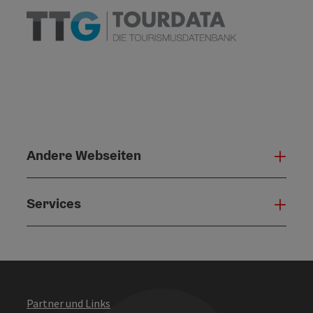
Andere Webseiten
Ande
Services
Serv
Partner und Links