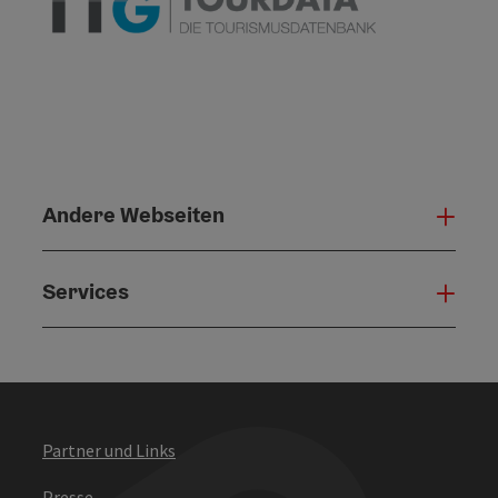
Andere Webseiten
Ande
Services
Serv
Partner und Links
Presse