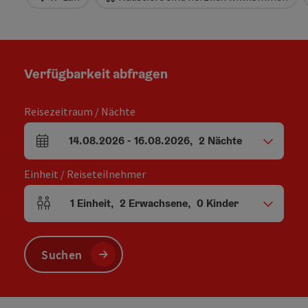
Verfügbarkeit abfragen
Reisezeitraum / Nächte
14.08.2026
-
16.08.2026
,
2
Nächte
An- und Abreisefelder
Einheit / Reiseteilnehmer
1
Einheit
,
2
Erwachsene
,
0
Kinder
Einheitenanzahl und Personenfelder
Suchen