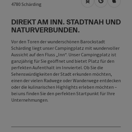
Anreise mit öffentli
in Google Map
in Apple
4780
Schärding
DIREKT AM INN. STADTNAH UND
NATURVERBUNDEN.
Vor den Toren der wunderschönen Barockstadt
Schärding liegt unser Campingplatz mit wundervoller
Aussicht auf den Fluss „Inn“. Unser Campingplatz ist
ganzjährig für Sie geöffnet und bietet Platz für den
perfekten Aufenthalt im Innviertel. Ob Sie die
Sehenswürdigkeiten der Stadt erkunden möchten,
einen der vielen Radwege oder Wanderwege entdecken
oder die kulinarischen Highlights erleben möchten –
bei uns finden Sie den perfekten Startpunkt für Ihre
Unternehmungen.