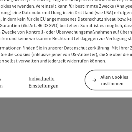
personenbezogene Daten (z. B. die IP-Adresse
ookies verwenden. Vereinzelt kann für bestimmte Zwecke (Analyse
Absenden des Formulars werden die dafür erfor
rung) eine Datenübermittlung in ein Drittland (wie USA) erfolgen (
ist eine Kontaktaufnahme jederzeit per E-Ma
O), in dem kein für die EU angemessenes Datenschutzniveau bzw. ke
Garantien (iSd Art. 46 DSGVO) bestehen. Somit ist es möglich, da
m Zwecke von Kontroll- oder Überwachungsmaßnahmen auf überm
Oberösterreich Reise- und Freizeit-Newsletter
ifen und keine wirksamen Rechtsmittel dagegen zur Verfügung s
Deine bekannt gegebenen Daten (E-Mail-Adresse, 
rmationen finden Sie in unserer Datenschutzerklärung. Mit Ihre
Oberösterreich Tourismus GmbH ausschließlich für
Sie die Cookies (inklusive jener von US-Anbieter), die Sie über die 
verwendet und nur dann weitergegeben, wenn die An
en selbst verwalten und jederzeit widerrufen können.
Leistungsträger) zu beantworten ist. Siehe auch
Da
Allen Cookies
s
Individuelle
Senden
zustimmen
en
Einstellungen