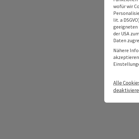
wofür wir C
Personalisie
lit. a DSGV
geeigneten 
der USA zu
Daten zugre
Nähere Info
akzeptieren 
Einstellung
Alle Cookie
deaktivier