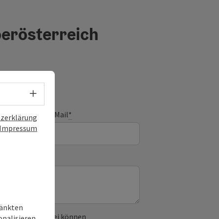
berösterreich
Sprachwahl - Menü öffnen
E-Mail
*
zerklärung
Impressum
ränkten
 verwendet. Dabei können
onalisieren,