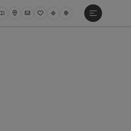
Hauptmenü öffne
hen
Kataloge
Karte
Newsletter
Merkzettel
Upperguide
Podcast
t