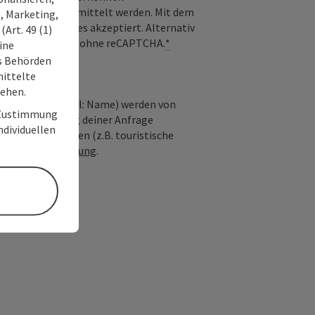
) an Google übermittelt werden. Mit dem
, Marketing,
derlichen Cookies akzeptiert. Alternativ
Art. 49 (1)
il möglich – ganz ohne reCAPTCHA.
*
ine
ss Behörden
ittelte
 abonnieren
tehen.
Anfrage; optional: Name) werden von
r Zustimmung
 die Bearbeitung deiner Anfrage
individuellen
frage von Dritten (z.B. touristische
tenschutzerklärung
.