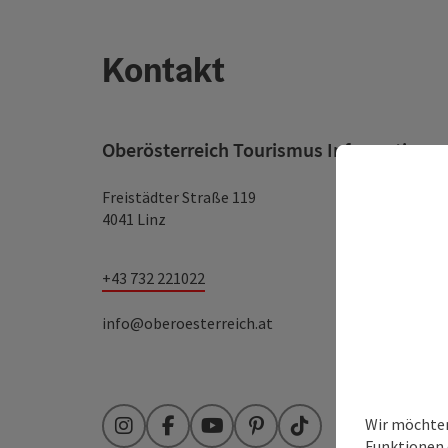
Kontakt
Oberösterreich Tourismus Information
Freistädter Straße 119
4041 Linz
+43 732 221022
info@oberoesterreich.at
Wir möchten
Instagram
Facebook
YouTube
Pinterest
TikTok
Funktionen e