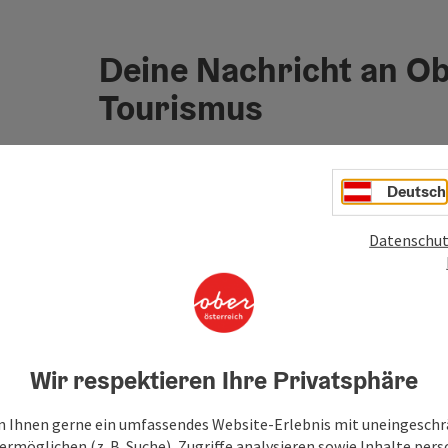
Deine Nachricht an O
Tourismus
Felder mit
*
sind Pflichtfelder
Deutsch
Vorname
Nachname
Datenschut
Unverbindliche Anfrage
*
Wir respektieren Ihre Privatsphäre
 Ihnen gerne ein umfassendes Website-Erlebnis mit uneingesch
Zum Schutz vor Spam wird Google reCAPTCHA
rmöglichen (z. B. Suche), Zugriffe analysieren sowie Inhalte pers