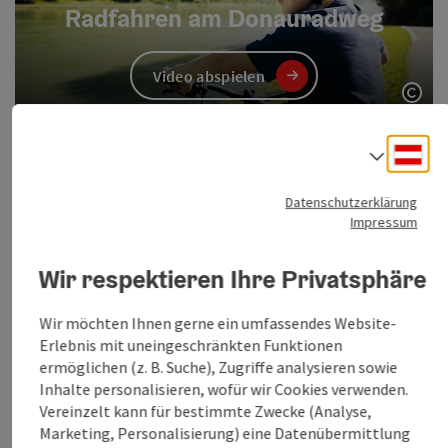
Radfahren am Donauradweg
Video abspielen
Copy
Weiterführende Links:
Deu
Sprac
Weitere Informationen zum Radfahren am
Donauradweg
Datenschutzerklärung
Radverleihstellen am Donauradweg
Impressum
Radfähren an der Donau
E-Bike-Ladestationen am Donauradweg
Wir respektieren Ihre Privatsphäre
Wir möchten Ihnen gerne ein umfassendes Website-
Erlebnis mit uneingeschränkten Funktionen
ermöglichen (z. B. Suche), Zugriffe analysieren sowie
Inhalte personalisieren, wofür wir Cookies verwenden.
Vereinzelt kann für bestimmte Zwecke (Analyse,
Marketing, Personalisierung) eine Datenübermittlung