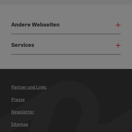
Andere Webseiten
Ande
Services
Serv
Partner und Links
Presse
Newsletter
Sitemap