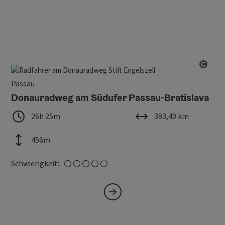
Copy
Passau
Donauradweg am Südufer Passau-Bratislava
Dauer
Länge
26h 25m
393,40 km
Höhenmeter
456m
mittel
Schwierigkeit: