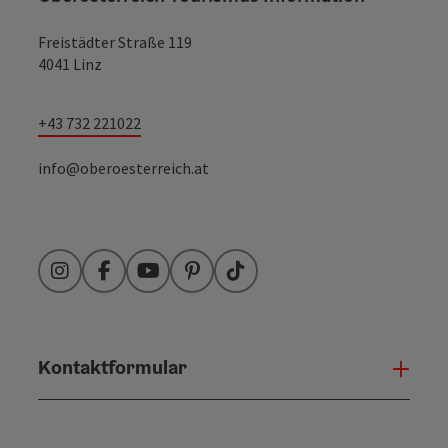
Freistädter Straße 119
4041 Linz
+43 732 221022
info@oberoesterreich.at
Instagram
Facebook
YouTube
Pinterest
TikTok
Kontaktformular
Konta