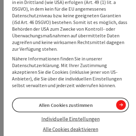
in ein Drittland (wie USA) erfolgen (Art. 49 (1) lit. a
DSGVO), in dem kein für die EU angemessenes
Datenschutzniveau bzw. keine geeigneten Garantien
(iSd Art. 46 DSGVO) bestehen. Somit ist es möglich, dass
Behörden der USA zum Zwecke von Kontroll- oder
Überwachungsmaßnahmen auf übermittelte Daten
zugreifen und keine wirksamen Rechtsmittel dagegen
zur Verfügung stehen.
Kontakt & Service
Nähere Informationen finden Sie in unserer
Tourismusverband Donauregion Oberösterreich
Datenschutzerklärung. Mit Ihrer Zustimmung
Lindengasse 9
akzeptieren Sie die Cookies (inklusive jener von US-
4040 Linz
Anbieter), die Sie über die individuellen Einstellungen
selbst verwalten und jederzeit widerrufen können.
Telefon
+43 732 7277-800
Fax
+43 732 7277-804
E-Mail
Allen Cookies zustimmen
info@donauregion.at
Web
www.donauregion.at
Individuelle Einstellungen
Alle Cookies deaktivieren