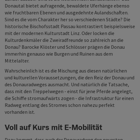
Donautal bietet aufragende, bewaldete Uferhänge ebenso
wie fruchtbaren Ebenen und ausgedehnte Aulandschaften.
Sind es die vom Charakter her so verschiedenen Städte? Die
historische Bischofsstadt Passau kontrastiert beispielsweise
mit der modernen Kulturstadt Linz. Oder locken die
Kulturdenkmäler die Zweiradfreunde so zahlreich an die
Donau? Barocke Klöster und Schlösser prägen die Donau
immerhin genauso wie Burgen und Ruinen aus dem
Mittelalter.
Wahrscheinlich ist es die Mischung aus diesen natürlichen
und kulturellen Voraussetzungen, die den Reiz der Donau und
des Donauradweges ausmacht. Und natürlich die Tatsache,
dass mit den Treppelwegen - einst für jene Pferde angelegt,
die Schiffe stromaufwärts zogen - die Infrastruktur für einen
Radweg entlang des Stromes schon nahezu perfekt
vorhanden ist.
Voll auf Kurs mit E-Mobilität
Dazu kommt, dass auch der Donauradweg den neuesten