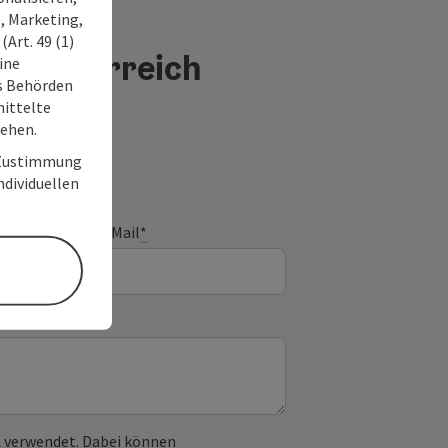
, Marketing,
Art. 49 (1)
berösterreich
ine
ss Behörden
ittelte
tehen.
r Zustimmung
individuellen
E-Mail
*
 verwendet. Dabei können