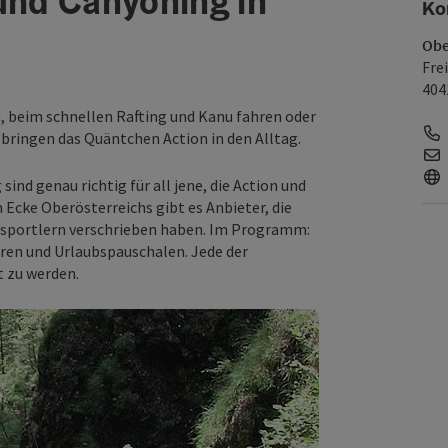
 und Canyoning in
Ko
Obe
Fre
404
n, beim schnellen Rafting und Kanu fahren oder
bringen das Quäntchen Action in den Alltag.
ind genau richtig für all jene, die Action und
Ecke Oberösterreichs gibt es Anbieter, die
ersportlern verschrieben haben. Im Programm:
ren und Urlaubspauschalen. Jede der
rt zu werden.