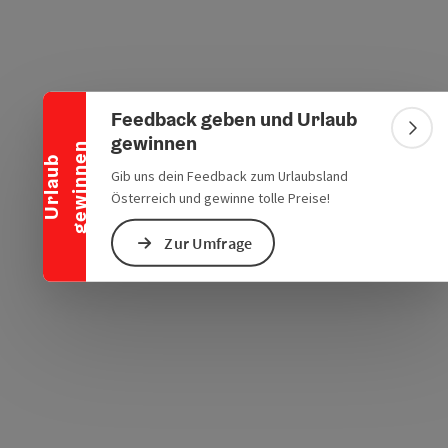
Banner einklappen
Feedback geben und Urlaub
Bann
gewinnen
n
U
r
l
a
u
b
g
e
w
i
n
n
e
Gib uns dein Feedback zum Urlaubsland
Österreich und gewinne tolle Preise!
Zur Umfrage