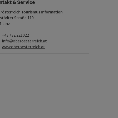
ntakt & Service
rösterreich Tourismus Information
istädter Straße 119
1 Linz
Telefon
+43 732 221022
E-Mail
info@oberoesterreich.at
Web
www.oberoesterreich.at