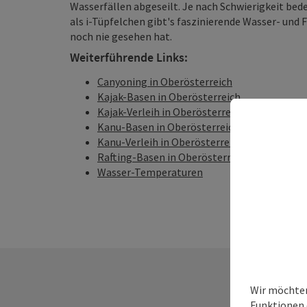
Wasserfällen abgeseilt. Je nach Schwierigkeit bed
als i-Tüpfelchen gibt's faszinierende Wasser- und 
noch nie gesehen hat.
Weiterführende Links:
Canyoning in Oberösterreich
Kajak-Basen in Oberösterreich
Kajak-Verleih in Oberösterreich
Kanu-Basen in Oberösterreich
Kanu-Verleih in Oberösterreich
Rafting-Basen in Oberösterreich
Wasser-Temperaturen
Wir möchten
Funktionen e