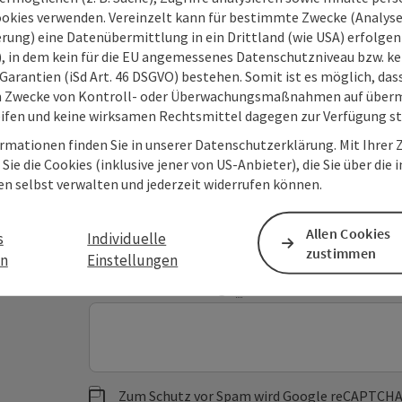
ookies verwenden. Vereinzelt kann für bestimmte Zwecke (Analyse
rung) eine Datenübermittlung in ein Drittland (wie USA) erfolgen (
Deine Nachricht an O
O), in dem kein für die EU angemessenes Datenschutzniveau bzw. ke
Garantien (iSd Art. 46 DSGVO) bestehen. Somit ist es möglich, da
Tourismus
m Zwecke von Kontroll- oder Überwachungsmaßnahmen auf überm
ifen und keine wirksamen Rechtsmittel dagegen zur Verfügung s
rmationen finden Sie in unserer Datenschutzerklärung. Mit Ihre
Sie die Cookies (inklusive jener von US-Anbieter), die Sie über die 
Felder mit
*
sind Pflichtfelder
en selbst verwalten und jederzeit widerrufen können.
Vorname
Nachname
Allen Cookies
s
Individuelle
zustimmen
en
Einstellungen
Unverbindliche Anfrage
*
Zum Schutz vor Spam wird Google reCAPTCHA