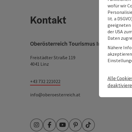
wofür wir C
Personalisie
Kontakt
lit. a DSGV
geeigneten 
der USA zu
Daten zugre
Oberösterreich Tourismus Information
Nähere Info
akzeptieren 
Freistädter Straße 119
Einstellung
4041 Linz
Alle Cookie
+43 732 221022
deaktivier
info@oberoesterreich.at
Instagram
Facebook
YouTube
Pinterest
TikTok