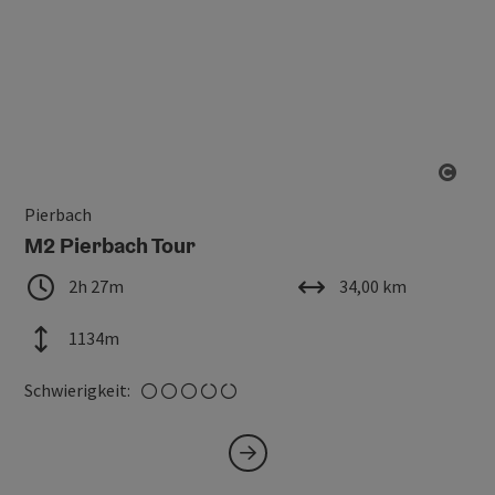
Copy
Pierbach
M2 Pierbach Tour
Dauer
Länge
2h 27m
34,00 km
Höhenmeter
1134m
mittel
Schwierigkeit: