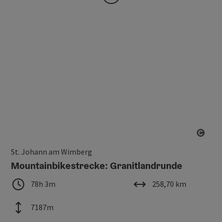
Copy
St. Johann am Wimberg
Mountainbikestrecke: Granitlandrunde
Dauer
Länge
78h 3m
258,70 km
Höhenmeter
7187m