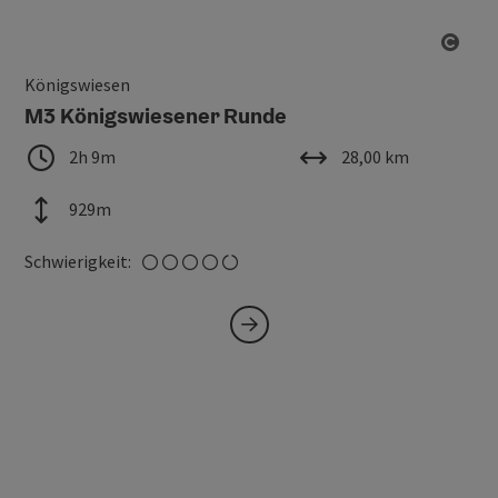
Copy
Königswiesen
M3 Königswiesener Runde
Dauer
Länge
2h 9m
28,00 km
Höhenmeter
929m
schwer
Schwierigkeit: