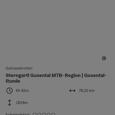
Copy
Gallneukirchen
Sterngartl Gusental MTB- Region | Gusental-
Runde
Dauer
Länge
6h 42m
78,10 km
Höhenmeter
1824m
schwer
Schwierigkeit: