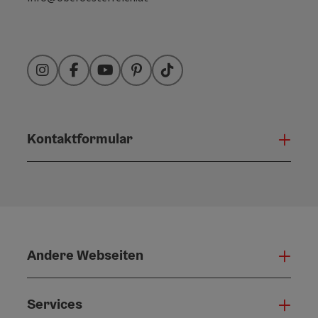
Instagram
Facebook
YouTube
Pinterest
TikTok
Kontaktformular
Konta
Andere Webseiten
Ande
Services
Serv