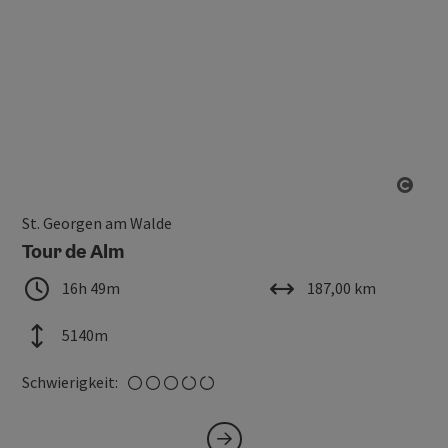
Copy
St. Georgen am Walde
Tour de Alm
Dauer
Länge
16h 49m
187,00 km
Höhenmeter
5140m
mittel
Schwierigkeit: