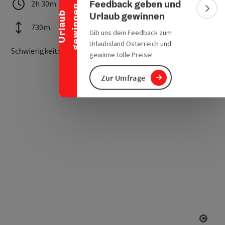
Feedback geben und
Dauer
Länge
2h 30m
22,90 km
n
Bann
Urlaub gewinnen
U
r
l
a
u
b
g
e
w
i
n
n
e
Höhenmeter
730m
Gib uns dein Feedback zum
Urlaubsland Österreich und
mittel
Schwierigkeit:
gewinne tolle Preise!
Zur Umfrage