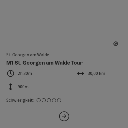
Copy
St. Georgen am Walde
M1 St. Georgen am Walde Tour
Dauer
Länge
2h 30m
30,00 km
Höhenmeter
900m
mittel
Schwierigkeit: