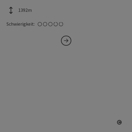
Höhenmeter
1392m
mittel
Schwierigkeit:
Copy