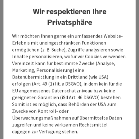
Wir respektieren Ihre
Privatsphäre
Wir möchten Ihnen gerne ein umfassendes Website-
Erlebnis mit uneingeschränkten Funktionen
ermöglichen (z. B. Suche), Zugriffe analysieren sowie
Inhalte personalisieren, wofür wir Cookies verwenden.
Vereinzelt kann für bestimmte Zwecke (Analyse,
Marketing, Personalisierung) eine
Datenübermittlung in ein Drittland (wie USA)
erfolgen (Art. 49 (1) lit. a DSGVO), in dem kein für die
EU angemessenes Datenschutzniveau bzw. keine
geeigneten Garantien (iSd Art. 46 DSGVO) bestehen.
Somit ist es möglich, dass Behörden der USA zum
Copy
Zwecke von Kontroll- oder
Vorderweißenbach
Überwachungsmaßnahmen auf übermittelte Daten
V8 Schönegger Runde
zugreifen und keine wirksamen Rechtsmittel
Dauer
Länge
3h
12,60 km
dagegen zur Verfügung stehen.