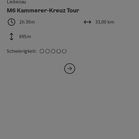
Liebenau
M6 Kammerer-Kreuz Tour
Dauer
Länge
2h 30m
33,00 km
Höhenmeter
695m
mittel
Schwierigkeit: