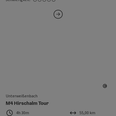
Copy
Unterweißenbach
M4 Hirschalm Tour
Dauer
Länge
4h 30m
55,00 km