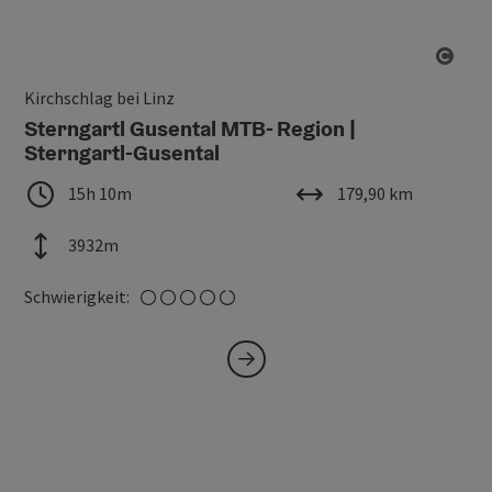
Copy
Kirchschlag bei Linz
Sterngartl Gusental MTB- Region |
Sterngartl-Gusental
Dauer
Länge
15h 10m
179,90 km
Höhenmeter
3932m
schwer
Schwierigkeit: