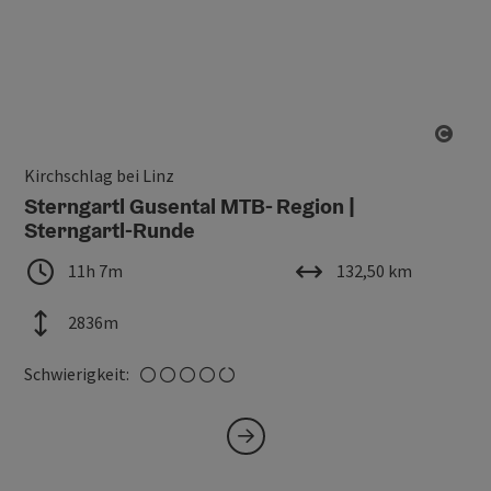
Copy
Kirchschlag bei Linz
Sterngartl Gusental MTB- Region |
Sterngartl-Runde
Dauer
Länge
11h 7m
132,50 km
Höhenmeter
2836m
schwer
Schwierigkeit: