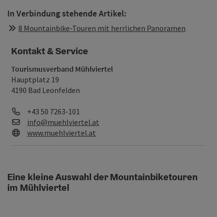
In Verbindung stehende Artikel:
8 Mountainbike-Touren mit herrlichen Panoramen
Kontakt & Service
Tourismusverband Mühlviertel
Hauptplatz 19
4190 Bad Leonfelden
Telefon
+43 50 7263-101
E-Mail
info@muehlviertel.at
Web
www.muehlviertel.at
Eine kleine Auswahl der Mountainbiketouren
im Mühlviertel