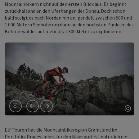
Mountainbikern nicht auf den ersten Blick aus. Es beginnt
zurückhaltend an den Uferhängen der Donau. Doch schon
bald steigt es nach Norden hin an, pendelt zwischen 500 und
1.000 Metern Seehöhe um dann an den höchsten Punkten des
Böhmerwaldes auf mehr als 1.300 Meter zu explodieren.
vorheriges Element
nächstes Element
Copy
Elf Touren hat die
Mountainbikeregion Granitland
im
Portfolio. Prädestiniert für den Bikesport ist natürlich der