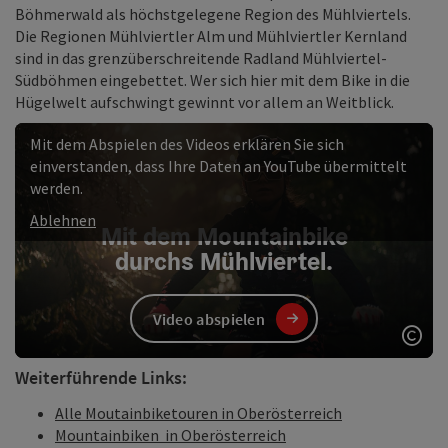
Böhmerwald als höchstgelegene Region des Mühlviertels.
Die Regionen Mühlviertler Alm und Mühlviertler Kernland
sind in das grenzüberschreitende Radland Mühlviertel-
Südböhmen eingebettet. Wer sich hier mit dem Bike in die
Hügelwelt aufschwingt gewinnt vor allem an Weitblick.
Mit dem Abspielen des Videos erklären Sie sich
einverstanden, dass Ihre Daten an YouTube übermittelt
werden.
Ablehnen
Mit dem Mountainbike
durchs Mühlviertel.
Video abspielen
Copy
Weiterführende Links:
Alle Moutainbiketouren in Oberösterreich
Mountainbiken in Oberösterreich