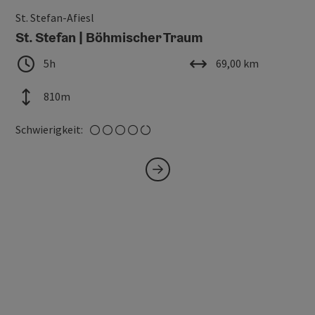
Copy
St. Stefan-Afiesl
St. Stefan | Böhmischer Traum
Dauer
Länge
5h
69,00 km
Höhenmeter
810m
schwer
Schwierigkeit: