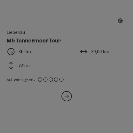
Copy
Liebenau
M5 Tannermoor Tour
Dauer
Länge
3h 9m
39,00 km
Höhenmeter
722m
mittel
Schwierigkeit: