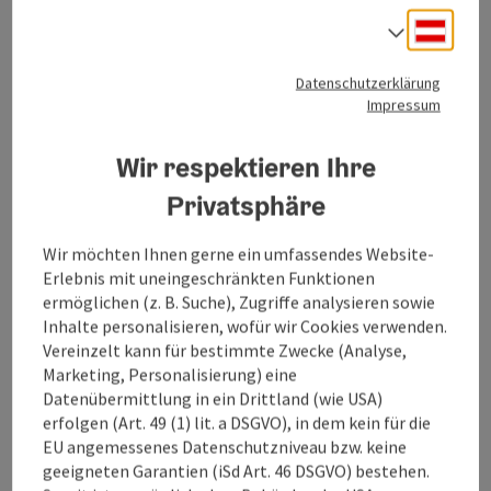
Deuts
Sprach
Datenschutzerklärung
Impressum
Wir respektieren Ihre
Privatsphäre
Wir möchten Ihnen gerne ein umfassendes Website-
Erlebnis mit uneingeschränkten Funktionen
Copy
ermöglichen (z. B. Suche), Zugriffe analysieren sowie
Grünau im Almtal
Inhalte personalisieren, wofür wir Cookies verwenden.
Flusswandern für Genießer - Genuss am
Vereinzelt kann für bestimmte Zwecke (Analyse,
Almfluss und Traunfluss
Marketing, Personalisierung) eine
Datenübermittlung in ein Drittland (wie USA)
Flusswandern entlang der Alm und der Traun in der Region
erfolgen (Art. 49 (1) lit. a DSGVO), in dem kein für die
Traunsee-Almtal
EU angemessenes Datenschutzniveau bzw. keine
Zeitraum
: 01.05.2026 - 31.10.2026
geeigneten Garantien (iSd Art. 46 DSGVO) bestehen.