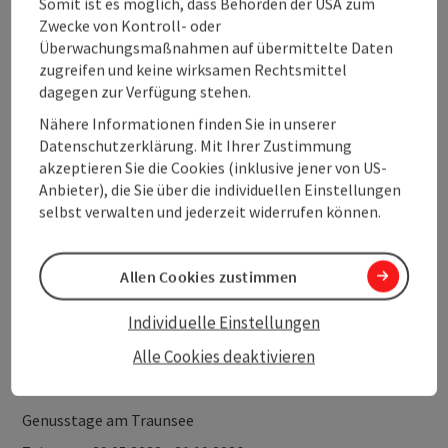
Somit ist es möglich, dass Behörden der USA zum
ab 212,00 €
Zwecke von Kontroll- oder
Überwachungsmaßnahmen auf übermittelte Daten
zugreifen und keine wirksamen Rechtsmittel
dagegen zur Verfügung stehen.
Nähere Informationen finden Sie in unserer
Datenschutzerklärung. Mit Ihrer Zustimmung
akzeptieren Sie die Cookies (inklusive jener von US-
Anbieter), die Sie über die individuellen Einstellungen
selbst verwalten und jederzeit widerrufen können.
Allen Cookies zustimmen
Individuelle Einstellungen
Copy
Gmunden
Alle Cookies deaktivieren
Dolce Vita am Traunsee
Genusstage am Traunsee