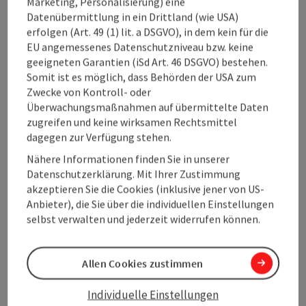
Marketing, Personalisierung) eine
Datenübermittlung in ein Drittland (wie USA)
Seehöhe
erfolgen (Art. 49 (1) lit. a DSGVO), in dem kein für die
900m
EU angemessenes Datenschutzniveau bzw. keine
geeigneten Garantien (iSd Art. 46 DSGVO) bestehen.
Somit ist es möglich, dass Behörden der USA zum
Region
Zwecke von Kontroll- oder
Freistadt, Oberösterreich
Überwachungsmaßnahmen auf übermittelte Daten
zugreifen und keine wirksamen Rechtsmittel
Letzte Aktualisierung
dagegen zur Verfügung stehen.
07.01.2026 - 10:36
Nähere Informationen finden Sie in unserer
Datenschutzerklärung. Mit Ihrer Zustimmung
Copyright
akzeptieren Sie die Cookies (inklusive jener von US-
Jagdmärchenpark Hirschalm
Anbieter), die Sie über die individuellen Einstellungen
selbst verwalten und jederzeit widerrufen können.
Allen Cookies zustimmen
Beitrag merken
Beitrag drucken
Individuelle Einstellungen
zum Merkzettel
In der Nähe