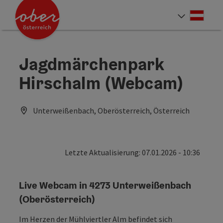
Accesskey
Accesskey
Accesskey
Accesskey
Accesskey
Accesskey
Accesskey
Accesskey
Zum Inhalt
Zur Navigation
Zum Seitenanfang
Zur Kontaktseite
Zur Suche
Zum Impressum
Zu den Hinweisen zur Bedienung der Website
Zur Startseite
[4]
[0]
[7]
[1]
[5]
[3]
[2]
[6]
Deut
Sprach
Jagdmärchenpark
Hirschalm (Webcam)
Unterweißenbach, Oberösterreich, Österreich
Letzte Aktualisierung: 07.01.2026 - 10:36
Live Webcam in 4273 Unterweißenbach
(Oberösterreich)
Im Herzen der Mühlviertler Alm befindet sich