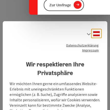
Zur Umfrage
Deuts
Sprach
Datenschutzerklärung
Hinterberg 20
Impressum
Anreise mit öffentlic
in Google Maps
in Apple 
4273
Unterweißenbach
Wir respektieren Ihre
Informationen
Privatsphäre
Wir möchten Ihnen gerne ein umfassendes Website-
Erlebnis mit uneingeschränkten Funktionen
ermöglichen (z. B. Suche), Zugriffe analysieren sowie
Standort
Inhalte personalisieren, wofür wir Cookies verwenden.
Hinterberg 20
Vereinzelt kann für bestimmte Zwecke (Analyse,
4273 Unterweißenbach