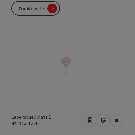
Zur Website
Lebensquellplatz 1
Anreise mit öffentli
in Google Map
in Apple
4283
Bad Zell