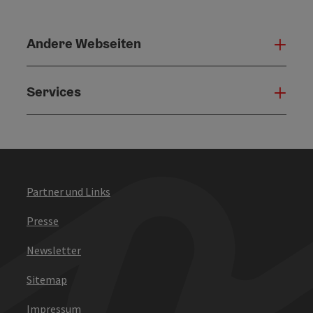
Andere Webseiten
Ande
Services
Serv
Partner und Links
Presse
Newsletter
Sitemap
Impressum