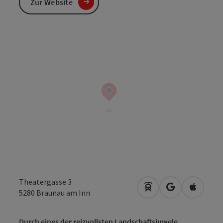
Zur Website
Theatergasse 3
Anreise mit öffentli
in Google Map
in Apple
5280
Braunau am Inn
Durch eines der reizvollsten Landschaftsjuwele