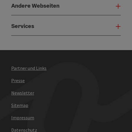
Andere Webseiten
Ande
Services
Serv
Partner und Links
Presse
Newsletter
Sitemap
Impressum
Datenschutz