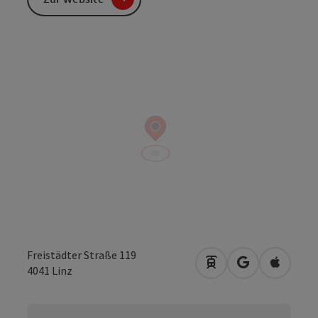
Freistädter Straße 119
Anreise mit öffentli
in Google Map
in Apple
4041
Linz