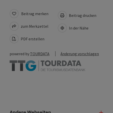
Beitrag merken
Beitrag drucken
zum Merkzettel
In der Nähe
PDF erstellen
powered by
TOURDATA
Änderung vorschlagen
Andere Webseiten
Ande